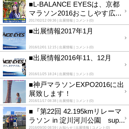
■L-BALANCE EYESは、京都
マラソン2016おこしやす広...
2017/02/12 09:36
出展情報
コメント(0)
■出展情報2017年1月
2016/12/01 12:15
出展情報
コメント(0)
■出展情報2016年11、12月
2016/11/25 18:24
出展情報
コメント(0)
■神戸マラソンEXPO2016に出
展致します！
2016/11/17 08:38
出展情報
コメント(0)
■『第22回 42.195kmリレーマ
ラソン in 淀川河川公園 sup...
2016/09/30 08:59
お知らせ
出展情報
コメント(0)