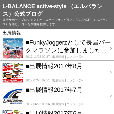
L-BALANCE active-style （エルバラン
ス）公式ブログ
健康サポートプロジェクトが、スポーツサングラスL-BALANCE（エルバラン
ス）を通じ、 様々な情報を提供します。
出展情報
■FunkyJoggerzとして長居パー
クマラソンに参加しました...
2017/11/05 09:37
出展情報
コメント(0)
■出展情報2017年8月
2017/07/25 09:51
出展情報
コメント(0)
■出展情報2017年7月
2017/06/26 08:56
出展情報
コメント(0)
■出展情報2017年6月