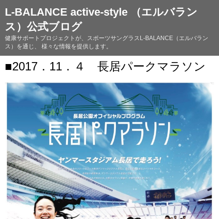
L-BALANCE active-style （エルバラン
ス）公式ブログ
健康サポートプロジェクトが、スポーツサングラスL-BALANCE（エルバラン
ス）を通じ、 様々な情報を提供します。
■2017．11．４ 長居パークマラソン