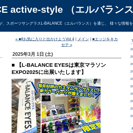
CE active-style （エルバ
、スポーツサングラスL-BALANCE（エルバランス）を通じ、 様々な情報
« ■#お気に入りと出かけようVol.4
|
メイン
|
■エッジをキカ
セテ »
2
2025年3月 1日 (土)
2
■ 【L-BALANCE EYESは東京マラソン
2
EXPO2025に出展いたします】
2
2
2
2
2
2
2