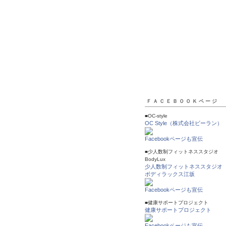
ＦＡＣＥＢＯＯＫページ
■OC-style
OC Style（株式会社ビーラン）
Facebookページも宣伝
■少人数制フィットネススタジオ
BodyLux
少人数制フィットネススタジ
ボディラックス江坂
Facebookページも宣伝
■健康サポートプロジェクト
健康サポートプロジェクト
Facebookページも宣伝