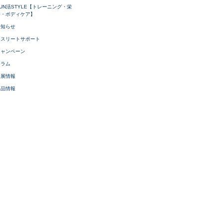
UN活STYLE【トレーニング・栄
養・ボディケア】
お知らせ
アスリートサポート
キャンペーン
コラム
出展情報
商品情報