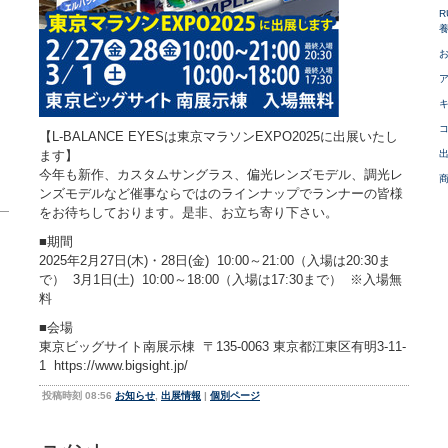
R
【L-BALANCE EYESは東京マラソンEXPO2025に出展いたし
ます】
今年も新作、カスタムサングラス、偏光レンズモデル、調光レ
ンズモデルなど催事ならではのラインナップでランナーの皆様
をお待ちしております。是非、お立ち寄り下さい。
■期間
2025年2月27日(木)・28日(金) 10:00～21:00（入場は20:30ま
で） 3月1日(土) 10:00～18:00（入場は17:30まで） ※入場無
料
■会場
オ
東京ビッグサイト南展示棟 〒135-0063 東京都江東区有明3-11-
1 https://www.bigsight.jp/
投稿時刻 08:56
お知らせ
,
出展情報
|
個別ページ