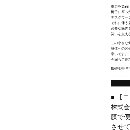
重力を負荷
椅子に座っ
デスクワー
それに伴う
必要な筋肉
笑いを交え
この小さな
身体への関
幸いです。
今回もご参
投稿時刻 08:
■ 【
株式会
膜で
させ