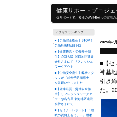
健康サポートプロジェ
促サポートで、皆様のWell-Beingの実
アクセスランキング
■【労働安全衛生】STOP！
2025年7
労働災害‼転倒予防
■【健康経営・労働安全衛
生】@新大阪: 関西地区建設
会社さまにて リフレッシュ
■【セ
ワークアウト
神基
■【労働安全衛生】弊社スタ
ッフが「転倒予防指導士」
引き
を取得いたしました
た。2
■【健康経営・労働安全衛
生】リフレッシュワークア
ウト@名古屋:東海地区建設
会社さまにて
■【セミナーレポート】『睡
眠の質向上セミナー』睡眠