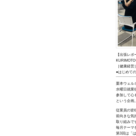
【出張レポ
KURIMO
［健康経営
●はじめて
¨¨¨¨¨¨¨¨¨¨¨¨¨¨¨¨
栗本ウェル
水曜日就業
参加して心
という企画
従業員の皆
前向きな気
取り組みで
毎月テーマ
第3回は「