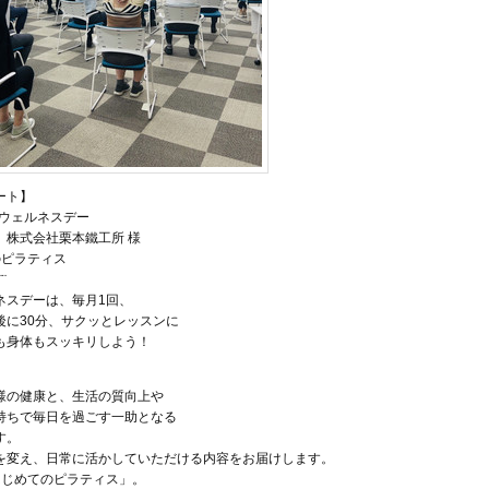
ート】
TOウェルネスデー
］株式会社栗本鐵工所 様
のピラティス
¨¨
ネスデーは、毎月1回、
後に30分、サクッとレッスンに
も身体もスッキリしよう！
。
様の健康と、生活の質向上や
持ちで毎日を過ごす一助となる
す。
を変え、日常に活かしていただける内容をお届けします。
はじめてのピラティス」。