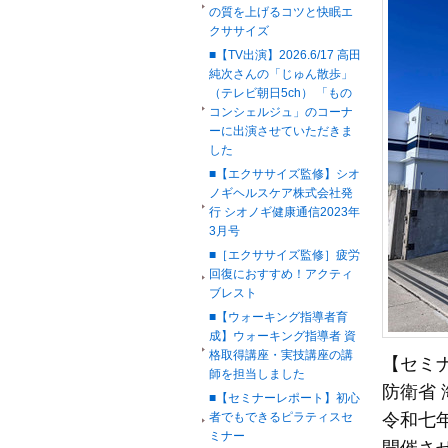
の質を上げるコツと快眠エ
クササイズ
■【TV出演】2026.6/17 高田
純次さんの「じゅん散歩」
（テレビ朝日5ch） 「もの
コンシェルジュ」のコーナ
ーに出演させていただきま
した
■【エクササイズ監修】シオ
ノギヘルスケア株式会社発
行 シオノギ健康通信2023年
3月号
■［エクササイズ監修］疲労
回復におすすめ！アクティ
ブレスト
■【ウォーキング指導者育
成】ウォーキング指導者 資
格取得講座・実技講座の講
【セミ
師を担当しました
防衛省
■【セミナーレポート】初心
者でもできるピラティスセ
令和七
ミナー