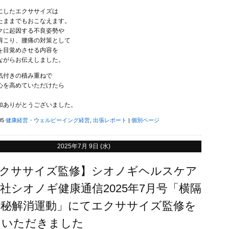
にしたエクササイズは
たままでもおこなえます。
クに起因する不良姿勢や
肩こり、腰痛の対策として
を目覚めさせる内容を
ながらお伝えしました。
気付きの積み重ねで
心を高めていただけたら
加ありがとうございました。
05
健康経営・ウェルビーイング経営
,
出張レポート
|
個別ページ
2025年7月 9日 (水)
エクササイズ監修】シオノギヘルスケア
社シオノギ健康通信2025年7月号「横隔
便秘解消運動」にてエクササイズ監修を
ていただきました