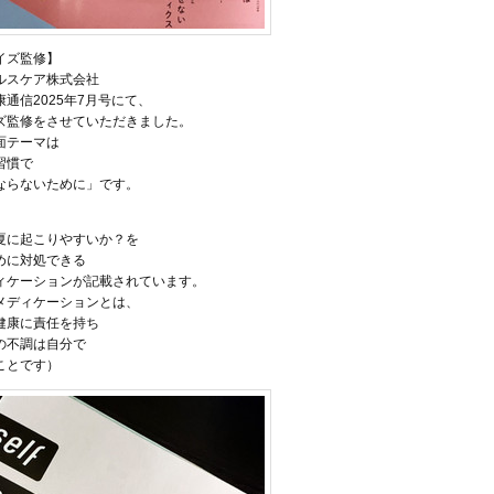
イズ監修】
ルスケア株式会社
通信2025年7月号にて、
ズ監修をさせていただきました。
面テーマは
習慣で
ならないために」です。
、
夏に起こりやすいか？を
めに対処できる
ィケーションが記載されています。
メディケーションとは、
健康に責任を持ち
の不調は自分で
ことです）