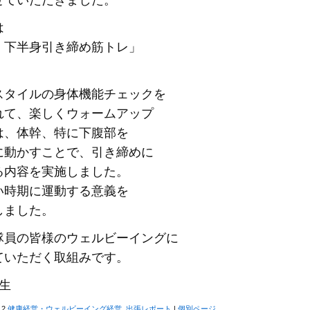
せていただきました。
は
・下半身引き締め筋トレ」
スタイルの身体機能チェックを
れて、楽しくウォームアップ
は、体幹、特に下腹部を
に動かすことで、引き締めに
る内容を実施しました。
い時期に運動する意義を
しました。
隊員の皆様のウェルビーイングに
ていただく取組みです。
生
12
健康経営・ウェルビーイング経営
,
出張レポート
|
個別ページ