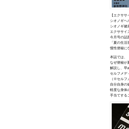
【エクササ
シオノギヘ
シオノギ健康
エクササイ
今月号の誌
「夏の生活
慢性便秘に
本誌では
なぜ便秘が
解説し、早
セルフメデ
（※セルフ
自分自身の
軽度な身体
手当てする