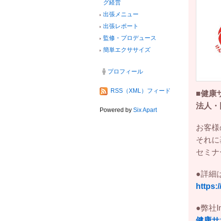
グ経営
出張メニュー
出張レポート
監修・プロデュース
簡単エクササイズ
プロフィール
RSS（XML）フィード
■健康
法人
Powered by
Six Apart
お客様
それに
セミナ
●詳細
https:
●弊社In
健康