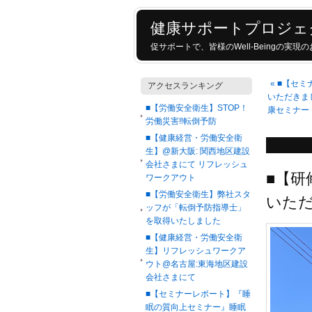
健康サポートプロジェ
促サポートで、皆様のWell-Beingの実
«
■【セミ
アクセスランキング
いただきま
■【労働安全衛生】STOP！
康セミナー
労働災害‼転倒予防
■【健康経営・労働安全衛
生】@新大阪: 関西地区建設
会社さまにて リフレッシュ
■【研
ワークアウト
■【労働安全衛生】弊社スタ
いた
ッフが「転倒予防指導士」
を取得いたしました
■【健康経営・労働安全衛
生】リフレッシュワークア
ウト@名古屋:東海地区建設
会社さまにて
■【セミナーレポート】『睡
眠の質向上セミナー』睡眠