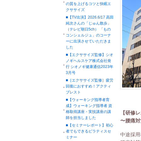
の質を上げるコツと快眠エ
クササイズ
■【TV出演】2026.6/17 高田
純次さんの「じゅん散歩」
（テレビ朝日5ch） 「もの
コンシェルジュ」のコーナ
ーに出演させていただきま
した
■【エクササイズ監修】シオ
ノギヘルスケア株式会社発
行 シオノギ健康通信2023年
3月号
■［エクササイズ監修］疲労
回復におすすめ！アクティ
ブレスト
■【ウォーキング指導者育
成】ウォーキング指導者 資
格取得講座・実技講座の講
【研修レ
師を担当しました
〜腰痛対
■【セミナーレポート】初心
者でもできるピラティスセ
中途採用
ミナー