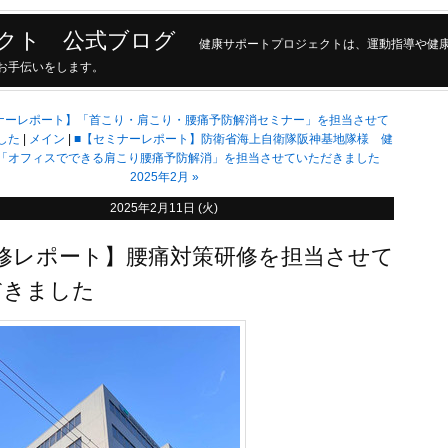
クト 公式ブログ
健康サポートプロジェクトは、運動指導や健
現のお手伝いをします。
ナーレポート】「首こり・肩こり・腰痛予防解消セミナー」を担当させて
した
メイン
■【セミナーレポート】防衛省海上自衛隊阪神基地隊様 健
「オフィスでできる肩こり腰痛予防解消」を担当させていただきました
2025年2月
»
2025年2月11日 (火)
修レポート】腰痛対策研修を担当させて
だきました