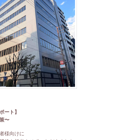
ポート】
策〜
者様向けに