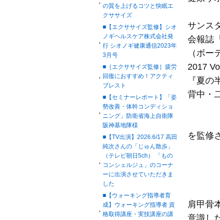
の質を上げるコツと快眠エ
クササイズ
サンス
■【エクササイズ監修】シオ
ノギヘルスケア株式会社発
会報誌『B
行 シオノギ健康通信2023年
（ボー
3月号
2017 
■［エクササイズ監修］疲労
回復におすすめ！アクティ
『夏の
ブレスト
背中・
■【セミナーレポート】「姿
勢改善・体幹コンディショ
ニング」防衛省海上自衛隊
阪神基地隊様
を監修
■【TV出演】2026.6/17 高田
純次さんの「じゅん散歩」
（テレビ朝日5ch） 「もの
コンシェルジュ」のコーナ
ーに出演させていただきま
した
■【ウォーキング指導者育
肩甲骨
成】ウォーキング指導者 資
格取得講座・実技講座の講
意識し