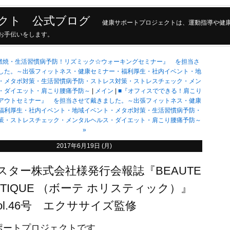
クト 公式ブログ
健康サポートプロジェクトは、運動指導や健
現のお手伝いをします。
燃焼・生活習慣病予防！リズミック☆ウォーキングセミナー』 を担当さ
した。～出張フィットネス・健康セミナー・福利厚生・社内イベント・地
・メタボ対策・生活習慣病予防・ストレス対策・ストレスチェック・メン
・ダイエット・肩こり腰痛予防～
メイン
■『オフィスでできる！肩こり
アウトセミナー』 を担当させて戴きました。～出張フィットネス・健康
福利厚生・社内イベント・地域イベント・メタボ対策・生活習慣病予防・
策・ストレスチェック・メンタルヘルス・ダイエット・肩こり腰痛予防～
»
2017年6月19日 (月)
スター株式会社様発行会報誌『BEAUTE
ISTIQUE （ボーテ ホリスティック）』
7vol.46号 エクササイズ監修
ポートプロジェクトです。