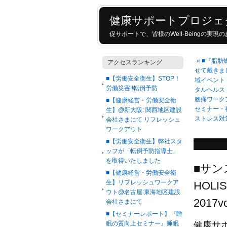
健康サポートプロジェ
促サポートで、皆様のWell-Beingの実
«
■『脂肪
アクセスランキング
せて戴きま
■【労働安全衛生】STOP！
域イベント
労働災害‼転倒予防
タルヘルス
腰痛ワーク
■【健康経営・労働安全衛
セミナー・
生】@新大阪: 関西地区建設
ストレス対
会社さまにて リフレッシュ
ワークアウト
■【労働安全衛生】弊社スタ
ッフが「転倒予防指導士」
を取得いたしました
■サン
■【健康経営・労働安全衛
生】リフレッシュワークア
HOL
ウト@名古屋:東海地区建設
201
会社さまにて
■【セミナーレポート】『睡
眠の質向上セミナー』睡眠
健康サ