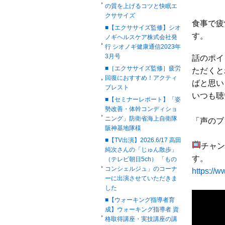
の質を上げるコツと快眠エ
クササイズ
食事で疲
■【エクササイズ監修】シオ
す。
ノギヘルスケア株式会社発
行 シオノギ健康通信2023年
3月号
話のポイ
■［エクササイズ監修］疲労
ただくと
回復におすすめ！アクティ
ばと思い
ブレスト
いつも聴
■【セミナーレポート】「姿
勢改善・体幹コンディショ
ニング」防衛省海上自衛隊
「声のブ
阪神基地隊様
■【TV出演】2026.6/17 高田
チャン
純次さんの「じゅん散歩」
す。
（テレビ朝日5ch） 「もの
コンシェルジュ」のコーナ
https://
ーに出演させていただきま
した
■【ウォーキング指導者育
成】ウォーキング指導者 資
格取得講座・実技講座の講