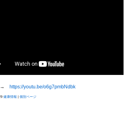
L→
https://youtu.be/o6g7pmbNdbk
29
健康情報
|
個別ページ