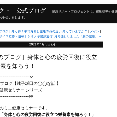
クト 公式ブログ
健康サポートプロジェクトは、運動指導や健
現のお手伝いをします。
ブログ］知っ得！平均寿命と健康寿命の違い 知っていますか？
メイン
ササイズ監修・連載】シオノギ健康通信5月号発行しました「腸の健康」
»
2021年4月 5日 (月)
のブログ］身体と心の疲労回復に役立
養素を知ろう！
┈┈┈┈┈┈┈┈┈┈┈┈୨୧
ブログ【純子坂田の◯◯な話:】
康セミナー シリーズ
┈┈┈┈┈┈┈┈┈┈┈┈୨୧
のミニ健康セミナーです。
「身体と心の疲労回復に役立つ栄養素を知ろう！」