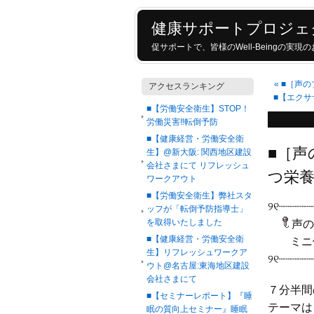
健康サポートプロジェ
促サポートで、皆様のWell-Beingの実
«
■［声の
アクセスランキング
■【エク
■【労働安全衛生】STOP！
労働災害‼転倒予防
■【健康経営・労働安全衛
■［声
生】@新大阪: 関西地区建設
会社さまにて リフレッシュ
つ栄
ワークアウト
■【労働安全衛生】弊社スタ
୨୧┈┈┈┈
ッフが「転倒予防指導士」
を取得いたしました
声の
■【健康経営・労働安全衛
ミニ健
生】リフレッシュワークア
୨୧┈┈┈┈
ウト@名古屋:東海地区建設
会社さまにて
７分半間
■【セミナーレポート】『睡
テーマは
眠の質向上セミナー』睡眠