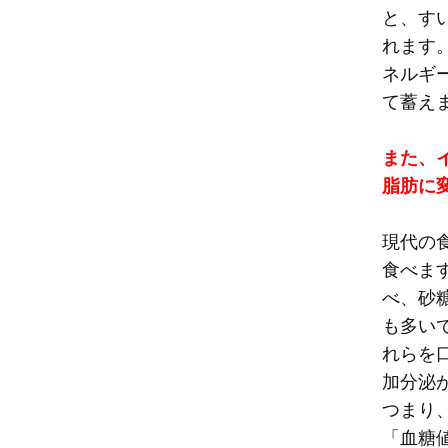
と、す
れます
ネルギ
て蓄え
また、
脂肪に
現代の
食べま
べ、砂
も多い
れらを
加分泌
つまり
「血糖