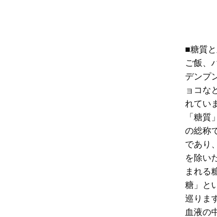
■糖質
ご飯、
デンプ
ョコな
れてい
「糖質
の総称
であり
を除い
まれる
糖」と
巡りま
血液の