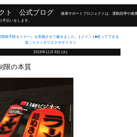
クト 公式ブログ
健康サポートプロジェクトは、運動指導や健
現のお手伝いをします。
習慣病予防セミナー』を実施させて戴きました。
メイン
■座ってできる
肩こりスッキリエクササイズ
»
2016年11月 8日 (火)
質制限の本質