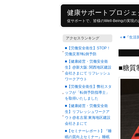
健康サポートプロジェ
促サポートで、皆様のWell-Beingの実
«
■『生活
アクセスランキング
■【労働安全衛生】STOP！
労働災害‼転倒予防
■【健康経営・労働安全衛
■糖
生】@新大阪: 関西地区建設
会社さまにて リフレッシュ
ワークアウト
■【労働安全衛生】弊社スタ
ッフが「転倒予防指導士」
を取得いたしました
■【健康経営・労働安全衛
生】リフレッシュワークア
ウト@名古屋:東海地区建設
会社さまにて
■【セミナーレポート】『睡
眠の質向上セミナー』睡眠