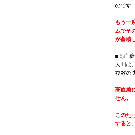
のです
もう一
ムでそ
が蓄積
■高血
人間は
複数の
高血糖
せん。
このた
すると