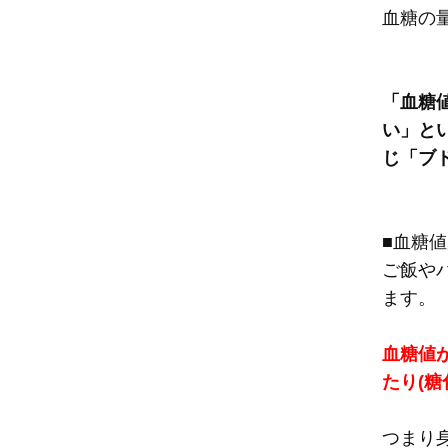
血糖の
「血糖
い」と
じ「ブ
■血糖
ご飯や
ます。
血糖値
たり(糖
つまり