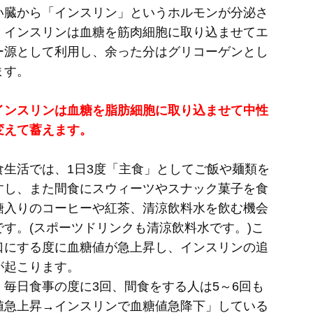
い臓から「インスリン」というホルモンが分泌さ
。インスリンは血糖を筋肉細胞に取り込ませてエ
ー源として利用し、余った分はグリコーゲンとし
ます。
インスリンは血糖を脂肪細胞に取り込ませて中性
変えて蓄えます。
食生活では、1日3度「主食」としてご飯や麺類を
すし、また間食にスウィーツやスナック菓子を食
糖入りのコーヒーや紅茶、清涼飲料水を飲む機会
です。(スポーツドリンクも清涼飲料水です。)こ
口にする度に血糖値が急上昇し、インスリンの追
が起こります。
、毎日食事の度に3回、間食をする人は5～6回も
値急上昇→インスリンで血糖値急降下」している