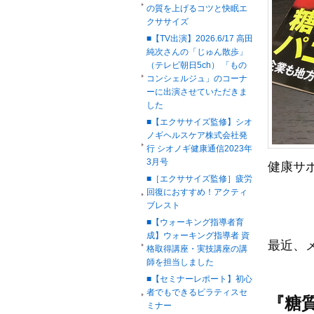
の質を上げるコツと快眠エ
クササイズ
■【TV出演】2026.6/17 高田
純次さんの「じゅん散歩」
（テレビ朝日5ch） 「もの
コンシェルジュ」のコーナ
ーに出演させていただきま
した
■【エクササイズ監修】シオ
ノギヘルスケア株式会社発
行 シオノギ健康通信2023年
3月号
健康サ
■［エクササイズ監修］疲労
回復におすすめ！アクティ
ブレスト
■【ウォーキング指導者育
成】ウォーキング指導者 資
最近、
格取得講座・実技講座の講
師を担当しました
■【セミナーレポート】初心
者でもできるピラティスセ
『糖
ミナー