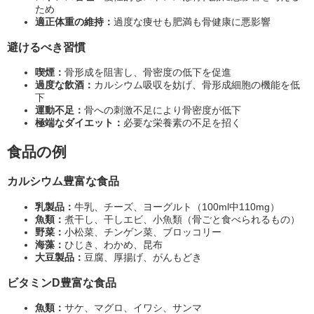
ため
適正体重の維持：
過度な痩せも肥満も骨健康に悪影響
避けるべき習慣
喫煙：
骨形成を阻害し、骨密度の低下を促進
過度な飲酒：
カルシウム吸収を妨げ、骨形成細胞の機能を低
下
運動不足：
骨への刺激不足により骨密度が低下
極端なダイエット：
必要な栄養素の不足を招く
食品の例
カルシウム豊富な食品
乳製品：
牛乳、チーズ、ヨーグルト（100ml中110mg）
魚類：
煮干し、干しエビ、小魚類（骨ごと食べられるもの）
野菜：
小松菜、チンゲン菜、ブロッコリー
海藻：
ひじき、わかめ、昆布
大豆製品：
豆腐、厚揚げ、がんもどき
ビタミンD豊富な食品
魚類：
サケ、マグロ、イワシ、サンマ