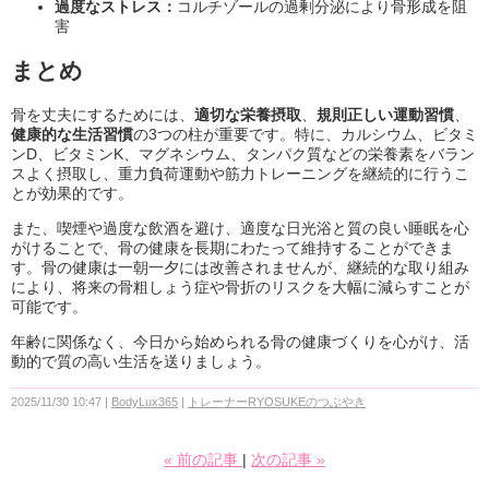
過度なストレス：
コルチゾールの過剰分泌により骨形成を阻
害
まとめ
骨を丈夫にするためには、
適切な栄養摂取
、
規則正しい運動習慣
、
健康的な生活習慣
の3つの柱が重要です。特に、カルシウム、ビタミ
ンD、ビタミンK、マグネシウム、タンパク質などの栄養素をバラン
スよく摂取し、重力負荷運動や筋力トレーニングを継続的に行うこ
とが効果的です。
また、喫煙や過度な飲酒を避け、適度な日光浴と質の良い睡眠を心
がけることで、骨の健康を長期にわたって維持することができま
す。骨の健康は一朝一夕には改善されませんが、継続的な取り組み
により、将来の骨粗しょう症や骨折のリスクを大幅に減らすことが
可能です。
年齢に関係なく、今日から始められる骨の健康づくりを心がけ、活
動的で質の高い生活を送りましょう。
2025/11/30 10:47
BodyLux365
トレーナーRYOSUKEのつぶやき
«
前の記事
次の記事
»