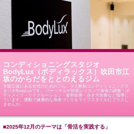
コンディショニングスタジオ
BodyLux（ボディラックス）吹田市江
坂のからだをととのえるジム
大阪江坂にある女性のためのジム。少人数制コンディショニングス
タジオBodyLuxです。 パーソナルや対面レッスンで身体の調整・ボ
ディメイク・リラクセーション・姿勢改善・歩き方改善など指導し
ています。運動で健康的な身体づくりをライフスタイルにプラスし
ませんか。
■2025年12月のテーマは「骨活を実践する」