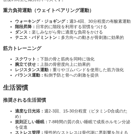
重力負荷運動（ウェイトベアリング運動）
ウォーキング・ジョギング：
週3-4回、30分程度の有酸素運動
階段昇降：
日常的に階段を利用する習慣をつける
ダンス：
楽しみながら骨に適度な負荷をかける
テニス・バドミントン：
多方向への動きが骨刺激に効果的
筋力トレーニング
スクワット：
下肢の骨と筋肉を同時に強化
腕立て伏せ：
上肢の骨密度向上に効果的
レジスタンス運動：
重りやゴムバンドを使用した筋力強化
バランス運動：
転倒予防と骨への刺激を提供
生活習慣
推奨される生活習慣
適度な日光浴：
週2-3回、15-30分程度（ビタミンD合成のた
め）
規則正しい睡眠：
7-8時間の質の良い睡眠で成長ホルモン分泌
を促進
ストレス管理：
慢性的なストレスは骨代謝に悪影響を与える