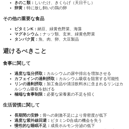
きのこ類：
しいたけ、きくらげ（天日干し）
卵黄：
特に放し飼いの鶏の卵
その他の重要な食品
ビタミンK：
納豆、緑黄色野菜、海藻
マグネシウム：
ナッツ類、玄米、緑黄色野菜
タンパク質：
魚、肉、卵、大豆製品
避けるべきこと
食事に関して
過度な塩分摂取：
カルシウムの尿中排出を増加させる
カフェインの過剰摂取：
カルシウム吸収を阻害する可能性
リンの過剰摂取：
加工食品や清涼飲料水に含まれるリンはカ
ルシウム吸収を妨げる
極端な食事制限：
必要な栄養素の不足を招く
生活習慣に関して
長期間の安静：
骨への刺激不足により骨密度が低下
過度な紫外線回避：
ビタミンD合成の機会を失う
慢性的な睡眠不足：
成長ホルモン分泌の低下