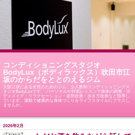
コンディショニングスタジオ
BodyLux（ボディラックス）吹田市江
坂のからだをととのえるジム
大阪江坂にある女性のためのジム。少人数制コンディショニングス
タジオBodyLuxです。 パーソナルや対面レッスンで身体の調整・ボ
ディメイク・リラクセーション・姿勢改善・歩き方改善など指導し
ています。運動で健康的な身体づくりをライフスタイルにプラスし
ませんか。
2026年2月