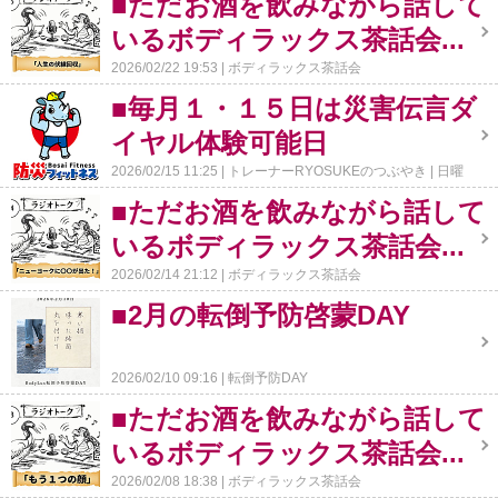
■ただお酒を飲みながら話して
いるボディラックス茶話会...
2026/02/22 19:53
ボディラックス茶話会
■毎月１・１５日は災害伝言ダ
イヤル体験可能日
2026/02/15 11:25
トレーナーRYOSUKEのつぶやき
日曜
BodyLux通信
■ただお酒を飲みながら話して
いるボディラックス茶話会...
2026/02/14 21:12
ボディラックス茶話会
■2月の転倒予防啓蒙DAY
2026/02/10 09:16
転倒予防DAY
■ただお酒を飲みながら話して
いるボディラックス茶話会...
2026/02/08 18:38
ボディラックス茶話会