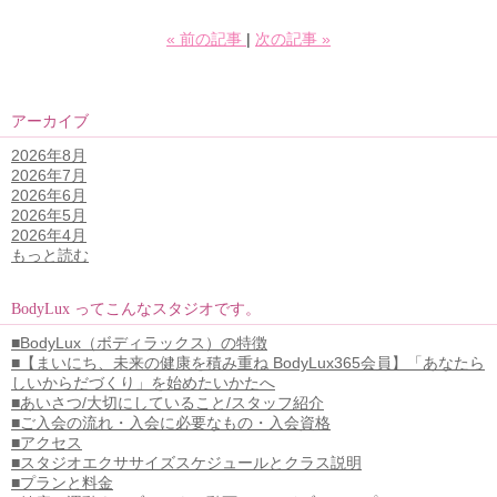
«
前の記事
次の記事
»
アーカイブ
2026年8月
2026年7月
2026年6月
2026年5月
2026年4月
もっと読む
BodyLux ってこんなスタジオです。
■BodyLux（ボディラックス）の特徴
■【まいにち、未来の健康を積み重ね BodyLux365会員】「あなたら
しいからだづくり」を始めたいかたへ
■あいさつ/大切にしていること/スタッフ紹介
■ご入会の流れ・入会に必要なもの・入会資格
■アクセス
■スタジオエクササイズスケジュールとクラス説明
■プランと料金