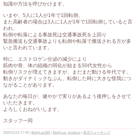
知識や方法を呼びかけます。
いまや、5人に1人が1年で1回転倒、
また高齢者の場合は3人に1人が1年で1回転倒していると言
われ、
転倒や転落による事故死は交通事故死を上回り
緊急搬送も交通事故よりも転倒や転落で搬送される方が多
いと言われています。
特に、エストロゲン分泌の減少により
筋肉や骨、体の組織の弱化が始まる50代女性から
転倒リスクが増えてきますが、まだまだ動ける年代です。
動きがダイナミックなぶん、転倒した時に大きな怪我につ
ながることがあります。
あなたの毎日が、健やかで実りがあるよう後押しをさせて
いただきます。
よろしくおねがいします。
スタッフ一同
2025/11/24 17:49
BodyLux365
BodyLux_produce
美活ウォーキング