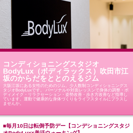
コンディショニングスタジオ
BodyLux（ボディラックス）吹田市江
坂のからだをととのえるジム
大阪江坂にある女性のためのジム。少人数制コンディショニングス
タジオBodyLuxです。 パーソナルや対面レッスンで身体の調整・ボ
ディメイク・リラクセーション・姿勢改善・歩き方改善など指導し
ています。運動で健康的な身体づくりをライフスタイルにプラスし
ませんか。
■毎月10日は転倒予防デー【コンデショニングスタジ