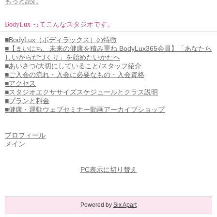
もっと読む
BodyLux ってこんなスタジオです。
■BodyLux（ボディラックス）の特徴
■【まいにち、未来の健康を積み重ね BodyLux365会員】「あなたら
しいからだづくり」を始めたいかたへ
■あいさつ/大切にしていること/スタッフ紹介
■ご入会の流れ・入会に必要なもの・入会資格
■アクセス
■スタジオエクササイズスケジュールとクラス説明
■プランと料金
■健康・運動ウェブセミナー動画アーカイブショップ
プロフィール
メイン
PC表示に切り替え
Powered by
Six Apart