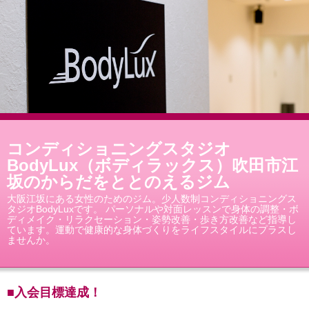
コンディショニングスタジオ
BodyLux（ボディラックス）吹田市江
坂のからだをととのえるジム
大阪江坂にある女性のためのジム。少人数制コンディショニングス
タジオBodyLuxです。 パーソナルや対面レッスンで身体の調整・ボ
ディメイク・リラクセーション・姿勢改善・歩き方改善など指導し
ています。運動で健康的な身体づくりをライフスタイルにプラスし
ませんか。
■入会目標達成！