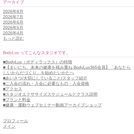
アーカイブ
2026年8月
2026年7月
2026年6月
2026年5月
2026年4月
もっと読む
BodyLux ってこんなスタジオです。
■BodyLux（ボディラックス）の特徴
■【まいにち、未来の健康を積み重ね BodyLux365会員】「あなたら
しいからだづくり」を始めたいかたへ
■あいさつ/大切にしていること/スタッフ紹介
■ご入会の流れ・入会に必要なもの・入会資格
■アクセス
■スタジオエクササイズスケジュールとクラス説明
■プランと料金
■健康・運動ウェブセミナー動画アーカイブショップ
プロフィール
メイン