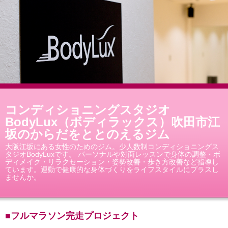
コンディショニングスタジオ
BodyLux（ボディラックス）吹田市江
坂のからだをととのえるジム
大阪江坂にある女性のためのジム。少人数制コンディショニングス
タジオBodyLuxです。 パーソナルや対面レッスンで身体の調整・ボ
ディメイク・リラクセーション・姿勢改善・歩き方改善など指導し
ています。運動で健康的な身体づくりをライフスタイルにプラスし
ませんか。
■フルマラソン完走プロジェクト