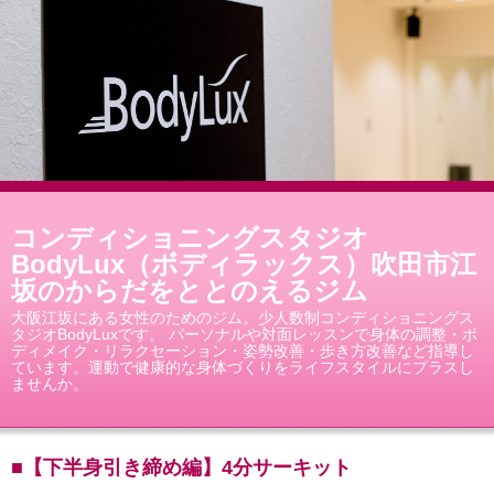
コンディショニングスタジオ
BodyLux（ボディラックス）吹田市江
坂のからだをととのえるジム
大阪江坂にある女性のためのジム。少人数制コンディショニングス
タジオBodyLuxです。 パーソナルや対面レッスンで身体の調整・ボ
ディメイク・リラクセーション・姿勢改善・歩き方改善など指導し
ています。運動で健康的な身体づくりをライフスタイルにプラスし
ませんか。
■【下半身引き締め編】4分サーキット