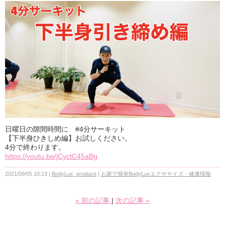
日曜日の隙間時間に #4分サーキット
【下半身ひきしめ編】お試しください。
4分で終わります。
https://youtu.be/jCyctC45aBg
2021/09/05 10:13
BodyLux_produce
お家で簡単BodyLuxエクササイズ・健康情報
«
前の記事
次の記事
»