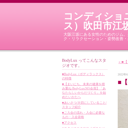
コンディショニ
ス）吹田市江
大阪江坂にある女性のためのジム。少
ク・リラクセーション・姿勢改善・
BodyLux ってこんなスタ
« 
ジオです。
■BodyLux（ボディラックス）
2022年6
の特徴
■
■【まいにち、未来の健康を積
み重ね BodyLux365会員】「あ
なたらしいからだづくり」を始
めたいかたへ
■あいさつ/大切にしていること/
スタッフ紹介
■ご入会の流れ・入会に必要な
もの・入会資格
■アクセス