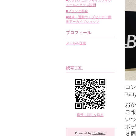
■スタジオエクササイズスケジ
ュールとクラス説明
■プランと料金
■健康・運動ウェブセミナー動
画アーカイブショップ
プロフィール
メールを送信
携帯URL
コン
Bo
おか
ご報
携帯にURLを送る
いつ
ボデ
８周
Powered by
Six Apart