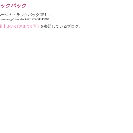
ックバック
ページのトラックバックURL：
b.lekumo.jp/t/trackback/601777/34249368
御礼】おかげさまで8周年
を参照しているブログ: