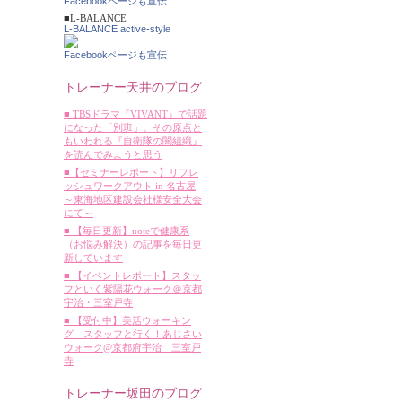
Facebookページも宣伝
■L-BALANCE
L-BALANCE active-style
Facebookページも宣伝
トレーナー天井のブログ
■ TBSドラマ『VIVANT』で話題
になった「別班」。その原点と
もいわれる『自衛隊の闇組織』
を読んでみようと思う
■【セミナーレポート】リフレ
ッシュワークアウト in 名古屋
～東海地区建設会社様安全大会
にて～
■ 【毎日更新】noteで健康系
（お悩み解決）の記事を毎日更
新しています
■ 【イベントレポート】スタッ
フといく紫陽花ウォーク＠京都
宇治・三室戸寺
■ 【受付中】美活ウォーキン
グ スタッフと行く！あじさい
ウォーク@京都府宇治 三室戸
寺
トレーナー坂田のブログ