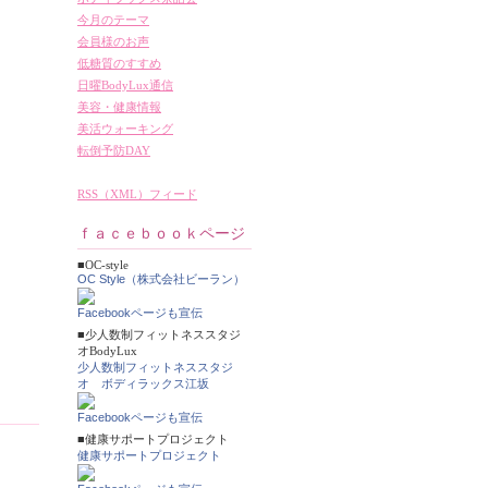
今月のテーマ
会員様のお声
低糖質のすすめ
日曜BodyLux通信
美容・健康情報
美活ウォーキング
転倒予防DAY
RSS（XML）フィード
ｆａｃｅｂｏｏｋページ
■OC-style
OC Style（株式会社ビーラン）
Facebookページも宣伝
■少人数制フィットネススタジ
オBodyLux
少人数制フィットネススタジ
オ ボディラックス江坂
Facebookページも宣伝
■健康サポートプロジェクト
健康サポートプロジェクト