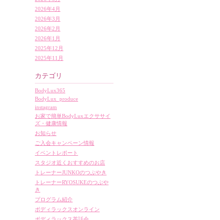
2026年4月
2026年3月
2026年2月
2026年1月
2025年12月
2025年11月
カテゴリ
BodyLux365
BodyLux_produce
instagram
お家で簡単BodyLuxエクササイ
ズ・健康情報
お知らせ
ご入会キャンペーン情報
イベントレポート
スタジオ近くおすすめのお店
トレーナーJUNKOのつぶやき
トレーナーRYOSUKEのつぶや
き
プログラム紹介
ボディラックスオンライン
ボディラックス茶話会