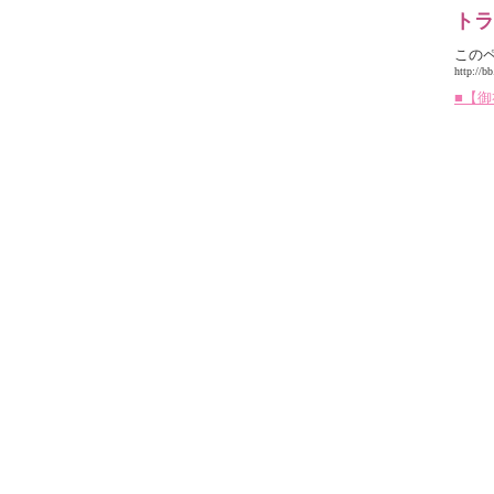
トラ
この
http://b
■【