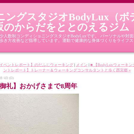
ングスタジオBodyLux（
坂のからだをととのえるジム
人数制コンディショニングスタジオBodyLuxです。 パーソナルや対
歩き方改善など指導しています。運動で健康的な身体づくりをライフス
■【イベントレポート】のだふじウォーキング
|
メイン
|
■ 【BodyLuxウォーキ
ントレポート】トレーナー＆ウォーキングコンサルタントと歩く西宮郷 »
月 5日 (日)
【御礼】おかげさまで8周年