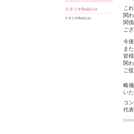
これ
スタジオBodyLux
関わ
スタジオBodyLux
関係
ござ
今後
また
皆様
関わ
ご提
略儀
いた
コン
代表
投稿時刻