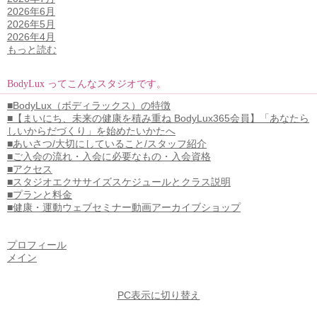
2026年6月
2026年5月
2026年4月
もっと読む
BodyLux ってこんなスタジオです。
■BodyLux（ボディラックス）の特徴
■【まいにち、未来の健康を積み重ね BodyLux365会員】「あなたら
しいからだづくり」を始めたいかたへ
■あいさつ/大切にしていること/スタッフ紹介
■ご入会の流れ・入会に必要なもの・入会資格
■アクセス
■スタジオエクササイズスケジュールとクラス説明
■プランと料金
■健康・運動ウェブセミナー動画アーカイブショップ
プロフィール
メイン
PC表示に切り替え