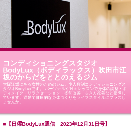
コンディショニングスタジオ
BodyLux（ボディラックス）吹田市江
坂のからだをととのえるジム
大阪江坂にある女性のためのジム。少人数制コンディショニングス
タジオBodyLuxです。 パーソナルや対面レッスンで身体の調整・ボ
ディメイク・リラクセーション・姿勢改善・歩き方改善など指導し
ています。運動で健康的な身体づくりをライフスタイルにプラスし
ませんか。
■【日曜BodyLux通信 2023年12月31日号】