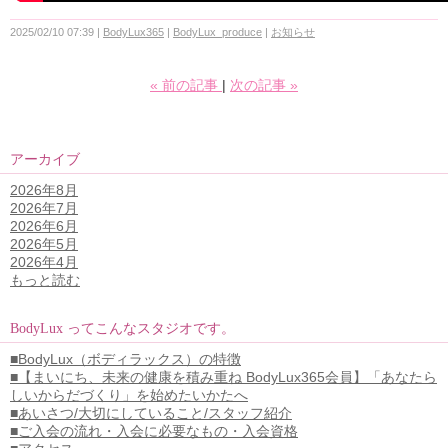
2025/02/10 07:39
BodyLux365
BodyLux_produce
お知らせ
«
前の記事
次の記事
»
アーカイブ
2026年8月
2026年7月
2026年6月
2026年5月
2026年4月
もっと読む
BodyLux ってこんなスタジオです。
■BodyLux（ボディラックス）の特徴
■【まいにち、未来の健康を積み重ね BodyLux365会員】「あなたら
しいからだづくり」を始めたいかたへ
■あいさつ/大切にしていること/スタッフ紹介
■ご入会の流れ・入会に必要なもの・入会資格