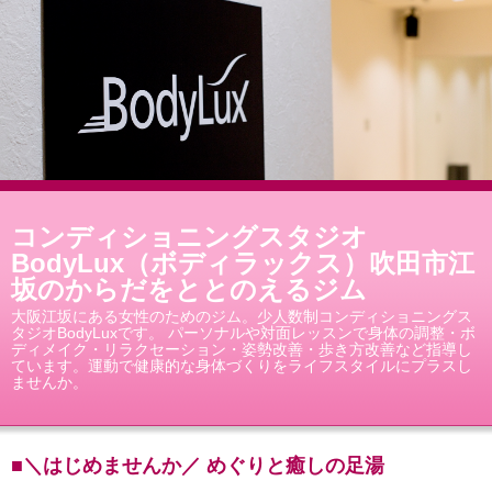
コンディショニングスタジオ
BodyLux（ボディラックス）吹田市江
坂のからだをととのえるジム
大阪江坂にある女性のためのジム。少人数制コンディショニングス
タジオBodyLuxです。 パーソナルや対面レッスンで身体の調整・ボ
ディメイク・リラクセーション・姿勢改善・歩き方改善など指導し
ています。運動で健康的な身体づくりをライフスタイルにプラスし
ませんか。
■＼はじめませんか／ めぐりと癒しの足湯