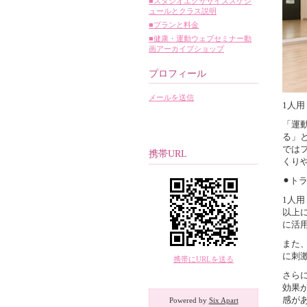
■スタジオエクササイズスケジ
ュールとクラス説明
■プランと料金
■健康・運動ウェブセミナー動
画アーカイブショップ
プロフィール
メールを送信
1人
「運
る」
では
携帯URL
くり
⚫︎
1人
以上
に活
また
に刺
携帯にURLを送る
さら
効果
感が
Powered by
Six Apart