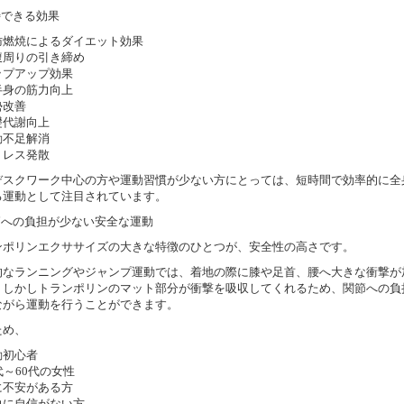
待できる効果
肪燃焼によるダイエット効果
腹周りの引き締め
ップアップ効果
半身の筋力向上
勢改善
礎代謝向上
動不足解消
トレス発散
デスクワーク中心の方や運動習慣が少ない方にとっては、短時間で効率的に全
る運動として注目されています。
関節への負担が少ない安全な運動
ンポリンエクササイズの大きな特徴のひとつが、安全性の高さです。
的なランニングやジャンプ運動では、着地の際に膝や足首、腰へ大きな衝撃が
。しかしトランポリンのマット部分が衝撃を吸収してくれるため、関節への負
ながら運動を行うことができます。
ため、
動初心者
代～60代の女性
に不安がある方
力に自信がない方