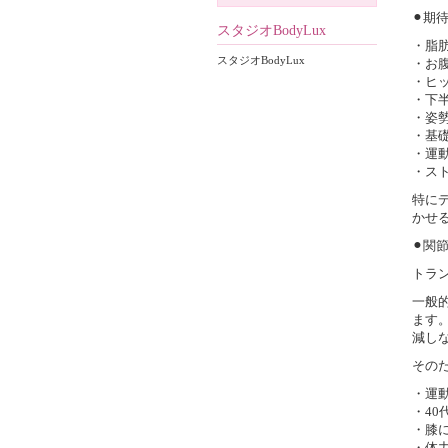
⚫︎期
スタジオBodyLux
・脂
スタジオBodyLux
・お
・ヒ
・下
・姿
・基
・運
・ス
特に
かせ
⚫︎
トラ
一般
ます
減し
その
・運
・40
・膝
・体