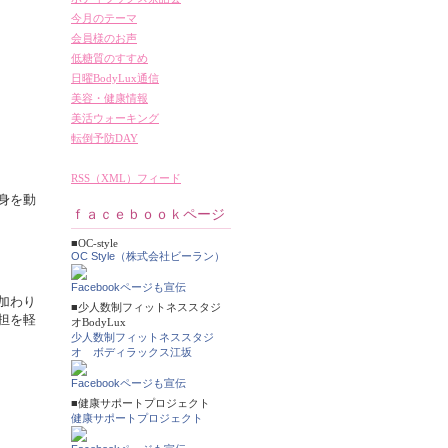
今月のテーマ
会員様のお声
低糖質のすすめ
日曜BodyLux通信
美容・健康情報
美活ウォーキング
転倒予防DAY
RSS（XML）フィード
身を動
ｆａｃｅｂｏｏｋページ
■OC-style
OC Style（株式会社ビーラン）
Facebookページも宣伝
加わり
■少人数制フィットネススタジ
担を軽
オBodyLux
少人数制フィットネススタジ
オ ボディラックス江坂
Facebookページも宣伝
■健康サポートプロジェクト
健康サポートプロジェクト