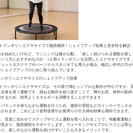
用トランポリンエクササイズで脂肪燃焼！シェイプアップ効果と安全性を解説
動を始めたいけれど、ランニングは膝が心配」「楽しく続けられる運動を探し
という方におすすめなのが、1人用トランポリンを活用したエクササイズです
フィットネスクラブやパーソナルスタジオでも導入が進み、幅広い年代の方が
やシェイプアップのために取り組んでいます。
トランポリンエクササイズのシェイプアップ効果
用トランポリンエクササイズは、その場で弾むシンプルな動作が中心ですが、
に全身を使う運動です。跳ねる動作を繰り返すことで、脚やお尻、体幹の筋肉
用するため、効率よくエネルギーを消費することができます。
、バランスを保ちながら運動を行うため、腹筋や背筋などのインナーマッスル
激されます。これにより姿勢改善やお腹周りの引き締め効果も期待できます。
に、音楽に合わせてステップやリズム運動を取り入れることで、有酸素運動と
が高まり、脂肪燃焼をサポートします。ウォーキングやエアロビクスとは異な
あり、楽しみながら運動を続けやすいことも大きなメリットです。