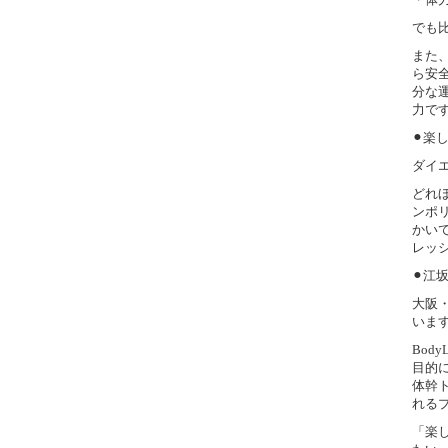
でも
また
ら安
分な
力で
⚫︎
ダイ
どれ
ンポ
かい
レッ
⚫︎江
大阪・
いま
Bo
目的
体幹
れる
「楽