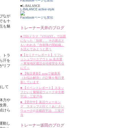
Facebookページも宣伝
■L-BALANCE
L-BALANCE active-style
びなが
Facebookページも宣伝
でも十
点も魅
トレーナー天井のブログ
■ TBSドラマ『VIVANT』で話題
になった「別班」。その原点と
もいわれる『自衛隊の闇組織』
を読んでみようと思う
■【セミナーレポート】リフレ
、トラ
ッシュワークアウト in 名古屋
ら汗を
～東海地区建設会社様安全大会
がリフ
にて～
■ 【毎日更新】noteで健康系
（お悩み解決）の記事を毎日更
新しています
施して
■ 【イベントレポート】スタッ
フといく紫陽花ウォーク＠京都
宇治・三室戸寺
体力や
■ 【受付中】美活ウォーキン
改善、
グ スタッフと行く！あじさい
続けら
ウォーク@京都府宇治 三室戸
寺
運動し
トレーナー坂田のブログ