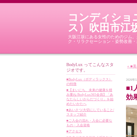
コンディショニ
ス）吹田市江
大阪江坂にある女性のためのジム。少
ク・リラクセーション・姿勢改善・
BodyLux ってこんなスタ
« 
ジオです。
■BodyLux（ボディラックス）
2026年5
の特徴
■
■【まいにち、未来の健康を積
み重ね BodyLux365会員】「あ
効
なたらしいからだづくり」を始
めたいかたへ
■あいさつ/大切にしていること/
スタッフ紹介
■ご入会の流れ・入会に必要な
もの・入会資格
■アクセス