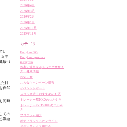
2026年4月
2026年3月
2026年2月
2026年1月
2025年12月
2025年11月
カテゴリ
てい
BodyLux365
。近年
BodyLux_produce
健康づ
instagram
お家で簡単BodyLuxエクササイ
ズ・健康情報
お知らせ
見た目
ご入会キャンペーン情報
を自然
イベントレポート
スタジオ近くおすすめのお店
トレーナーJUNKOのつぶやき
も同時
トレーナーRYOSUKEのつぶや
き
しての
プログラム紹介
る浮遊
ボディラックスオンライン
ボディラックス茶話会