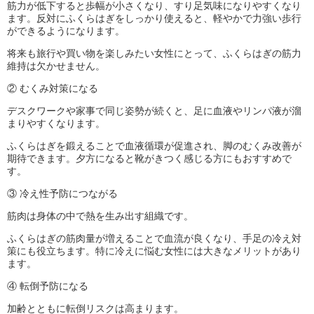
筋力が低下すると歩幅が小さくなり、すり足気味になりやすくなり
ます。反対にふくらはぎをしっかり使えると、軽やかで力強い歩行
ができるようになります。
将来も旅行や買い物を楽しみたい女性にとって、ふくらはぎの筋力
維持は欠かせません。
② むくみ対策になる
デスクワークや家事で同じ姿勢が続くと、足に血液やリンパ液が溜
まりやすくなります。
ふくらはぎを鍛えることで血液循環が促進され、脚のむくみ改善が
期待できます。夕方になると靴がきつく感じる方にもおすすめで
す。
③ 冷え性予防につながる
筋肉は身体の中で熱を生み出す組織です。
ふくらはぎの筋肉量が増えることで血流が良くなり、手足の冷え対
策にも役立ちます。特に冷えに悩む女性には大きなメリットがあり
ます。
④ 転倒予防になる
加齢とともに転倒リスクは高まります。