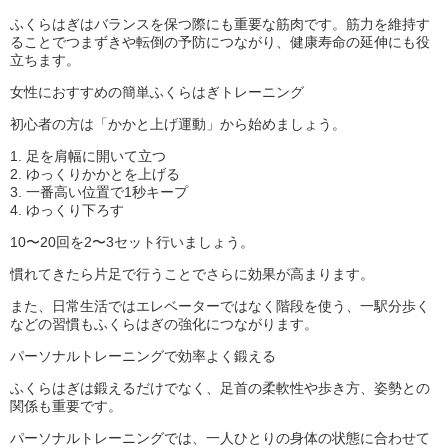
ふくらはぎはバランスを保つ際にも重要な筋肉です。筋力を維持す
ることでつまずきや転倒の予防につながり、健康寿命の延伸にも役
立ちます。
女性におすすめの簡単ふくらはぎトレーニング
初心者の方は「かかと上げ運動」から始めましょう。
1. 足を肩幅に開いて立つ
2. ゆっくりかかとを上げる
3. 一番高い位置で1秒キープ
4. ゆっくり下ろす
10〜20回を2〜3セット行いましょう。
慣れてきたら片足で行うことでさらに効果が高まります。
また、日常生活ではエレベーターではなく階段を使う、一駅分歩く
などの習慣もふくらはぎの強化につながります。
パーソナルトレーニングで効率よく鍛える
ふくらはぎは鍛えるだけでなく、足首の柔軟性や歩き方、姿勢との
関係も重要です。
パーソナルトレーニングでは、一人ひとりの身体の状態に合わせて