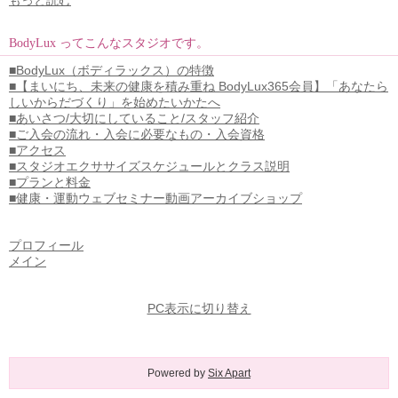
BodyLux ってこんなスタジオです。
■BodyLux（ボディラックス）の特徴
■【まいにち、未来の健康を積み重ね BodyLux365会員】「あなたら
しいからだづくり」を始めたいかたへ
■あいさつ/大切にしていること/スタッフ紹介
■ご入会の流れ・入会に必要なもの・入会資格
■アクセス
■スタジオエクササイズスケジュールとクラス説明
■プランと料金
■健康・運動ウェブセミナー動画アーカイブショップ
プロフィール
メイン
PC表示に切り替え
Powered by
Six Apart