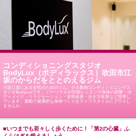
コンディショニングスタジオ
BodyLux（ボディラックス）吹田市江
坂のからだをととのえるジム
大阪江坂にある女性のためのジム。少人数制コンディショニングス
タジオBodyLuxです。 パーソナルや対面レッスンで身体の調整・ボ
ディメイク・リラクセーション・姿勢改善・歩き方改善など指導し
ています。運動で健康的な身体づくりをライフスタイルにプラスし
ませんか。
■いつまでも若々しく歩くために！「第2の心臓」ふ