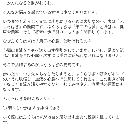
「夕方になると脚がむくむ」
そんなお悩みを感じている女性は少なくありません。
いつまでも若々しく元気に歩き続けるために大切なのが、実は「ふ
くらはぎ」の筋肉です。ふくらはぎは『第二の心臓』と呼ばれ、健
康や美容、そして将来の歩行能力にも大きく関係しています。
なぜふくらはぎは「第二の心臓」と呼ばれるの？
心臓は血液を全身へ送り出す役割をしています。しかし、足まで流
れた血液を再び心臓へ戻すには重力に逆らわなければなりません。
そこで活躍するのがふくらはぎの筋肉です。
歩いたり、つま先立ちをしたりすると、ふくらはぎの筋肉がポンプ
のように収縮し、血液を心臓へ押し戻してくれます。この働きが弱
くなると血流が滞りやすくなり、むくみや冷え、疲労感の原因にも
なります。
ふくらはぎを鍛えるメリット
① 若々しい歩き方を維持できる
歩く際にはふくらはぎが地面を蹴り出す重要な役割を担っていま
す。