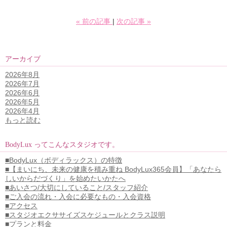
«
前の記事
次の記事
»
アーカイブ
2026年8月
2026年7月
2026年6月
2026年5月
2026年4月
もっと読む
BodyLux ってこんなスタジオです。
■BodyLux（ボディラックス）の特徴
■【まいにち、未来の健康を積み重ね BodyLux365会員】「あなたら
しいからだづくり」を始めたいかたへ
■あいさつ/大切にしていること/スタッフ紹介
■ご入会の流れ・入会に必要なもの・入会資格
■アクセス
■スタジオエクササイズスケジュールとクラス説明
■プランと料金