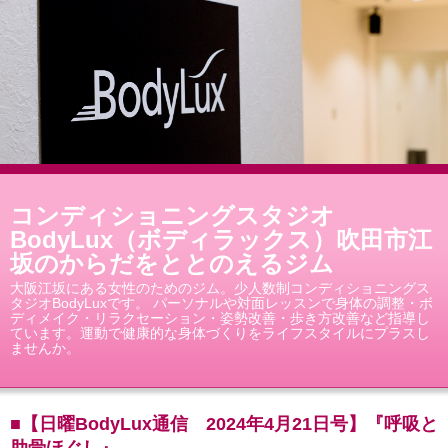
コンディショニングスタジオ
BodyLux（ボディラックス）吹田市江
坂のからだをととのえるジム
大阪江坂にある女性のためのジム。少人数制コンディショニングス
タジオBodyLuxです。 パーソナルや対面レッスンで身体の調整・ボ
ディメイク・リラクセーション・姿勢改善・歩き方改善など指導し
ています。運動で健康的な身体づくりをライフスタイルにプラスし
ませんか。
■【日曜BodyLux通信 2024年4月21日号】『呼吸と