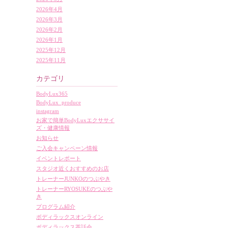
2026年4月
2026年3月
2026年2月
2026年1月
2025年12月
2025年11月
カテゴリ
BodyLux365
BodyLux_produce
instagram
お家で簡単BodyLuxエクササイ
ズ・健康情報
お知らせ
ご入会キャンペーン情報
イベントレポート
スタジオ近くおすすめのお店
トレーナーJUNKOのつぶやき
トレーナーRYOSUKEのつぶや
き
プログラム紹介
ボディラックスオンライン
ボディラックス茶話会