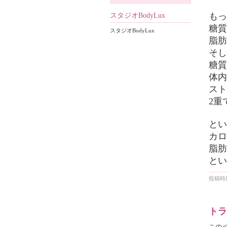
もっ
スタジオBodyLux
糖質
スタジオBodyLux
脂肪
そし
糖質
体内
スト
2重
とい
カロ
脂肪
とい
投稿時刻
トラ
この