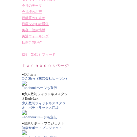
今月のテーマ
会員様のお声
低糖質のすすめ
日曜BodyLux通信
美容・健康情報
美活ウォーキング
転倒予防DAY
RSS（XML）フィード
ｆａｃｅｂｏｏｋページ
■OC-style
OC Style（株式会社ビーラン）
Facebookページも宣伝
■少人数制フィットネススタジ
オBodyLux
少人数制フィットネススタジ
オ ボディラックス江坂
Facebookページも宣伝
■健康サポートプロジェクト
健康サポートプロジェクト