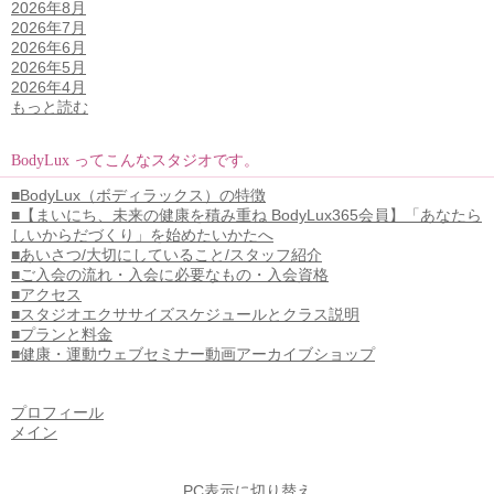
2026年8月
2026年7月
2026年6月
2026年5月
2026年4月
もっと読む
BodyLux ってこんなスタジオです。
■BodyLux（ボディラックス）の特徴
■【まいにち、未来の健康を積み重ね BodyLux365会員】「あなたら
しいからだづくり」を始めたいかたへ
■あいさつ/大切にしていること/スタッフ紹介
■ご入会の流れ・入会に必要なもの・入会資格
■アクセス
■スタジオエクササイズスケジュールとクラス説明
■プランと料金
■健康・運動ウェブセミナー動画アーカイブショップ
プロフィール
メイン
PC表示に切り替え