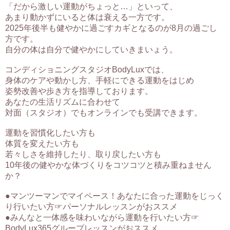
「だから激しい運動がちょっと…」といって、
あまり動かずにいると体は衰える一方です。
2025年後半も健やかに過ごすカギとなるのが8月の過ごし
方です。
自分の体は自分で健やかにしていきまいょう。
コンディショニングスタジオBodyLuxでは、
身体のケアや動かし方、手軽にできる運動をはじめ
姿勢改善や歩き方を指導しております。
あなたの生活リズムに合わせて
対面（スタジオ）でもオンラインでも受講できます。
運動を習慣化したい方も
体質を変えたい方も
若々しさを維持したり、取り戻したい方も
10年後の健やかな体づくりをコツコツと積み重ねません
か？
●マンツーマンでマイペース！あなたに合った運動をじっく
り行いたい方☞パーソナルレッスンがおススメ
●みんなと一体感を味わいながら運動を行いたい方☞
BodyLux365グループレッスンがおススメ