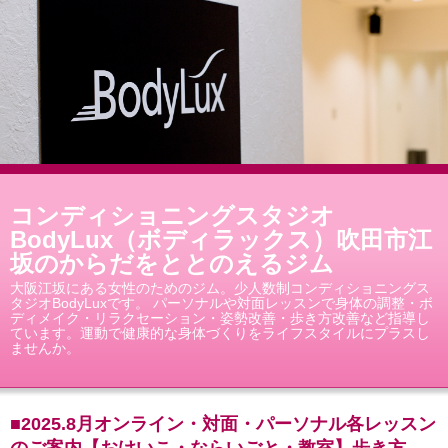
コンディショニングスタジオ
BodyLux（ボディラックス）吹田市江
坂のからだをととのえるジム
大阪江坂にある女性のためのジム。少人数制コンディショニングス
タジオBodyLuxです。 パーソナルや対面レッスンで身体の調整・ボ
ディメイク・リラクセーション・姿勢改善・歩き方改善など指導し
ています。運動で健康的な身体づくりをライフスタイルにプラスし
ませんか。
■2025.8月オンライン・対面・パーソナル各レッスン