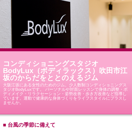
コンディショニングスタジオ
BodyLux（ボディラックス）吹田市江
坂のからだをととのえるジム
大阪江坂にある女性のためのジム。少人数制コンディショニングス
タジオBodyLuxです。 パーソナルや対面レッスンで身体の調整・ボ
ディメイク・リラクセーション・姿勢改善・歩き方改善など指導し
ています。運動で健康的な身体づくりをライフスタイルにプラスし
ませんか。
■ 台風の季節に備えて