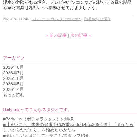
浸水の危険がある場合、テレビやパソコンなどの動かせる電化製品
や家財道具は2階以上へ移動させておきましょう。
2025/07/13 12:46
トレーナーRYOSUKEのつぶやき
日曜BodyLux通信
«
前の記事
次の記事
»
アーカイブ
2026年8月
2026年7月
2026年6月
2026年5月
2026年4月
もっと読む
BodyLux ってこんなスタジオです。
■BodyLux（ボディラックス）の特徴
■【まいにち、未来の健康を積み重ね BodyLux365会員】「あなたら
しいからだづくり」を始めたいかたへ
■あいさつ/大切にしていること/スタッフ紹介