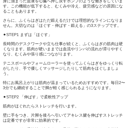
身に溜まった血液を心臓へ押し戻すポンプのような働きをしていま
す。この機能が低下すると、むくみや冷え、疲労感などの原因にな
ることもあります。
さらに、ふくらはぎはただ鍛えるだけでは理想的なラインになりま
せん。大切なのは「ほぐす・伸ばす・鍛える」の3ステップです。
⚫︎STEP1 まずは「ほぐす」
長時間のデスクワークや立ち仕事が続くと、ふくらはぎの筋肉は硬
くなります。筋肉が硬いままでは血流やリンパの流れが滞りやすく
なり、むくみや張り感につながります。
テニスボールやフォームローラーを使ってふくらはぎをゆっくり転
がしたり、手で優しくマッサージしたりして筋肉をほぐしましょ
う。
特にお風呂上がりは筋肉が温まっているためおすすめです。毎日2〜
3分でも継続することで脚が軽く感じられるようになります。
⚫︎STEP2 「伸ばす」で柔軟性アップ
筋肉がほぐれたらストレッチを行います。
壁に手をつき、片脚を後ろへ引いてアキレス腱を伸ばすストレッチ
は定番ですが非常に効果的です。