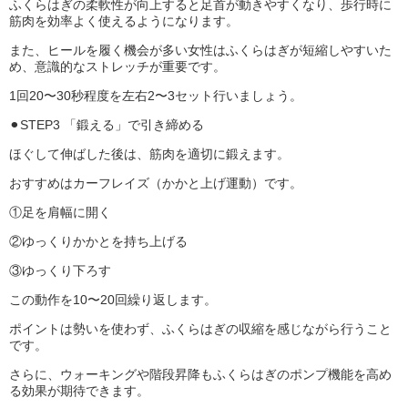
ふくらはぎの柔軟性が向上すると足首が動きやすくなり、歩行時に
筋肉を効率よく使えるようになります。
また、ヒールを履く機会が多い女性はふくらはぎが短縮しやすいた
め、意識的なストレッチが重要です。
1回20〜30秒程度を左右2〜3セット行いましょう。
⚫︎STEP3 「鍛える」で引き締める
ほぐして伸ばした後は、筋肉を適切に鍛えます。
おすすめはカーフレイズ（かかと上げ運動）です。
①足を肩幅に開く
②ゆっくりかかとを持ち上げる
③ゆっくり下ろす
この動作を10〜20回繰り返します。
ポイントは勢いを使わず、ふくらはぎの収縮を感じながら行うこと
です。
さらに、ウォーキングや階段昇降もふくらはぎのポンプ機能を高め
る効果が期待できます。