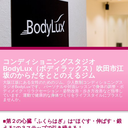
コンディショニングスタジオ
BodyLux（ボディラックス）吹田市江
坂のからだをととのえるジム
大阪江坂にある女性のためのジム。少人数制コンディショニングス
タジオBodyLuxです。 パーソナルや対面レッスンで身体の調整・ボ
ディメイク・リラクセーション・姿勢改善・歩き方改善など指導し
ています。運動で健康的な身体づくりをライフスタイルにプラスし
ませんか。
■第２の心臓「ふくらはぎ」は"ほぐす・伸ばす・鍛