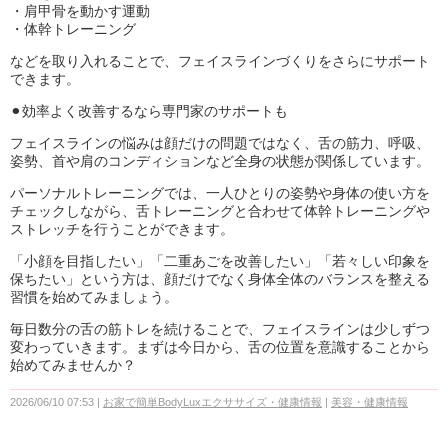
・肩甲骨を動かす運動
・体幹トレーニング
などを取り入れることで、フェイスラインづくりをさらにサポート
できます。
⚫︎効率よく改善するなら専門家のサポートも
フェイスラインの悩みは顔だけの問題ではなく、舌の筋力、呼吸、
姿勢、首や肩のコンディションなど全身の状態が関係しています。
パーソナルトレーニングでは、一人ひとりの姿勢や身体の使い方を
チェックしながら、舌トレーニングと合わせて体幹トレーニングや
ストレッチを行うことができます。
「小顔を目指したい」「二重あごを改善したい」「若々しい印象を
保ちたい」という方は、顔だけでなく身体全体のバランスを整える
習慣を始めてみましょう。
毎日数分の舌の筋トレを続けることで、フェイスラインは少しずつ
変わっていきます。まずは今日から、舌の位置を意識することから
始めてみませんか？
2026/06/10 07:53
お家で簡単BodyLuxエクササイズ・健康情報
美容・健康情報