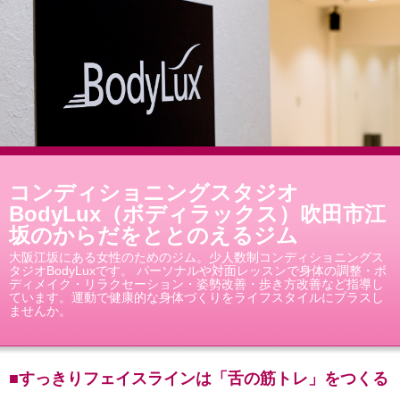
コンディショニングスタジオ
BodyLux（ボディラックス）吹田市江
坂のからだをととのえるジム
大阪江坂にある女性のためのジム。少人数制コンディショニングス
タジオBodyLuxです。 パーソナルや対面レッスンで身体の調整・ボ
ディメイク・リラクセーション・姿勢改善・歩き方改善など指導し
ています。運動で健康的な身体づくりをライフスタイルにプラスし
ませんか。
■すっきりフェイスラインは「舌の筋トレ」をつくる