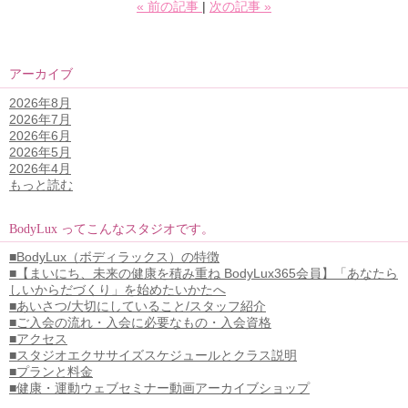
«
前の記事
次の記事
»
アーカイブ
2026年8月
2026年7月
2026年6月
2026年5月
2026年4月
もっと読む
BodyLux ってこんなスタジオです。
■BodyLux（ボディラックス）の特徴
■【まいにち、未来の健康を積み重ね BodyLux365会員】「あなたら
しいからだづくり」を始めたいかたへ
■あいさつ/大切にしていること/スタッフ紹介
■ご入会の流れ・入会に必要なもの・入会資格
■アクセス
■スタジオエクササイズスケジュールとクラス説明
■プランと料金
■健康・運動ウェブセミナー動画アーカイブショップ