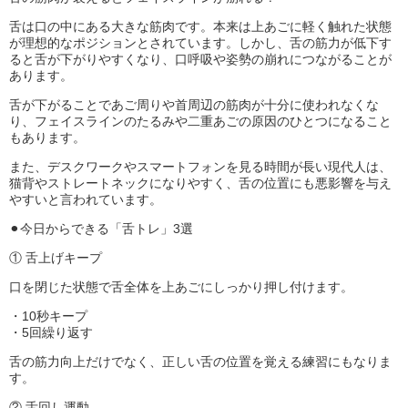
舌は口の中にある大きな筋肉です。本来は上あごに軽く触れた状態
が理想的なポジションとされています。しかし、舌の筋力が低下す
ると舌が下がりやすくなり、口呼吸や姿勢の崩れにつながることが
あります。
舌が下がることであご周りや首周辺の筋肉が十分に使われなくな
り、フェイスラインのたるみや二重あごの原因のひとつになること
もあります。
また、デスクワークやスマートフォンを見る時間が長い現代人は、
猫背やストレートネックになりやすく、舌の位置にも悪影響を与え
やすいと言われています。
⚫︎今日からできる「舌トレ」3選
① 舌上げキープ
口を閉じた状態で舌全体を上あごにしっかり押し付けます。
・10秒キープ
・5回繰り返す
舌の筋力向上だけでなく、正しい舌の位置を覚える練習にもなりま
す。
② 舌回し運動