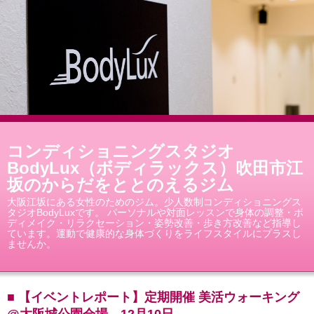
コンディショニングスタジオ
BodyLux（ボディラックス）吹田市江
坂のからだをととのえるジム
大阪江坂にある女性のためのジム。少人数制コンディショニングス
タジオBodyLuxです。 パーソナルや対面レッスンで身体の調整・ボ
ディメイク・リラクセーション・姿勢改善・歩き方改善など指導し
ています。運動で健康的な身体づくりをライフスタイルにプラスし
ませんか。
■ 【イベントレポート】定期開催 美活ウォーキング