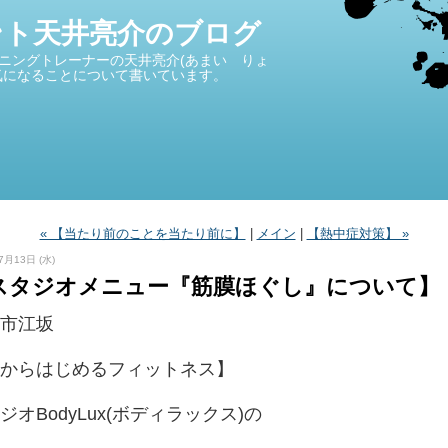
ント天井亮介のブログ
ニングトレーナーの天井亮介(あまい りょ
気になることについて書いています。
« 【当たり前のことを当たり前に】
|
メイン
|
【熱中症対策】 »
7月13日 (水)
スタジオメニュー『筋膜ほぐし』について】
市江坂
１からはじめるフィットネス】
ジオBodyLux(ボディラックス)の