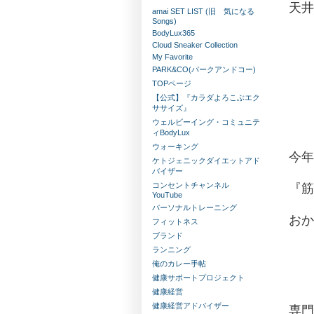
天井
amai SET LIST (旧 気になる
Songs)
BodyLux365
Cloud Sneaker Collection
My Favorite
PARK&CO(パークアンドコー)
TOPページ
【公式】『カラダよろこぶエク
ササイズ』
ウェルビーイング・コミュニテ
ィBodyLux
ウォーキング
今年
ケトジェニックダイエットアド
バイザー
コンセントチャンネル
『筋
YouTube
パーソナルトレーニング
おか
フィットネス
ブランド
ランニング
俺のカレー手帖
健康サポートプロジェクト
健康経営
健康経営アドバイザー
専門