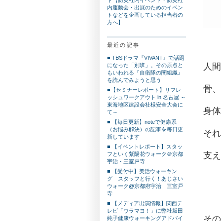
内運動会・出展のためのイベン
トなどを企画している担当者の
方へ】
最近の記事
■ TBSドラマ『VIVANT』で話題
人間
になった「別班」。その原点と
もいわれる『自衛隊の闇組織』
を読んでみようと思う
骨、
■【セミナーレポート】リフレ
ッシュワークアウト in 名古屋 ～
東海地区建設会社様安全大会に
身体
て～
■ 【毎日更新】noteで健康系
（お悩み解決）の記事を毎日更
それ
新しています
■ 【イベントレポート】スタッ
支え
フといく紫陽花ウォーク＠京都
宇治・三室戸寺
■ 【受付中】美活ウォーキン
グ スタッフと行く！あじさい
ウォーク@京都府宇治 三室戸
寺
■ 【メディア出演情報】関西テ
レビ「ウラマヨ！」に弊社坂田
その
純子健康ウォーキングアドバイ