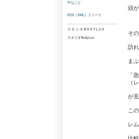
中なこと
頭が
RSS（XML）フィード
スタジオBODYLUX
その
スタジオBodyLux
訪れ
まぶ
「急
（レ
が見
この
レム
比較