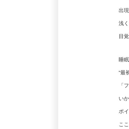
出現
浅く
目覚
睡眠
"最
「フ
いか
ポイ
ここ