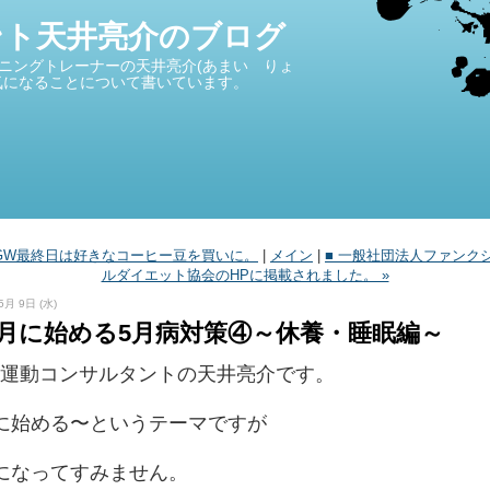
ント天井亮介のブログ
ニングトレーナーの天井亮介(あまい りょ
気になることについて書いています。
■ GW最終日は好きなコーヒー豆を買いに。
|
メイン
|
■ 一般社団法人ファンク
ルダイエット協会のHPに掲載されました。 »
5月 9日 (水)
 4月に始める5月病対策④～休養・睡眠編～
運動コンサルタントの天井亮介です。
に始める〜というテーマですが
になってすみません。