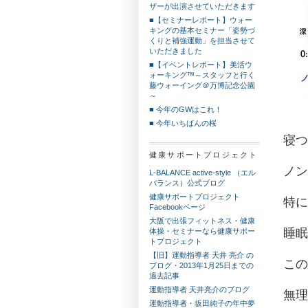
ザーが出演させていただきます
■【セミナーレポート】ウォー
キングの基本セミナー「姿勢づ
くりと補強運動」を担当させて
いただきました
■【イベントレポート】美活ウ
ォーキング™～スタッフと行く
藤ウォーイング＠万博記念公園
～
■ 今年のGWはこれ！
■ 今年いちばんの桜
寝つ
健康サポートプロジェクト
ノン
L-BALANCE active-style （エル
バランス）公式ブログ
健康サポートプロジェクト
特に
Facebookページ
大阪で出張フィットネス・健康
睡眠
体操・セミナーなら健康サポー
トプロジェクト
【旧】運動指導者 天井 亮介 の
この
ブログ・2013年1月25日までの
過去記事
運動指導者 天井亮介のブログ
無理
運動指導者・坂田純子の年中夢