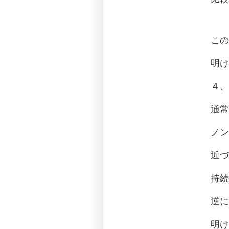
この
明け
４、
通常
ノン
近づ
持続
逆に
明け