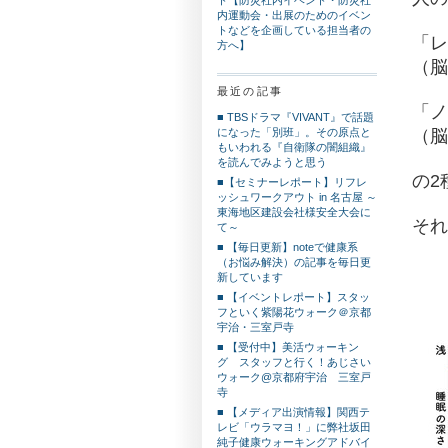
内運動会・出展のためのイベン
トなどを企画している担当者の
「レ
方へ】
（脳
最近の記事
「ノ
■ TBSドラマ『VIVANT』で話題
（脳
になった「別班」。その原点と
もいわれる『自衛隊の闇組織』
を読んでみようと思う
の2
■【セミナーレポート】リフレ
ッシュワークアウト in 名古屋 ～
東海地区建設会社様安全大会に
それ
て～
■ 【毎日更新】noteで健康系
（お悩み解決）の記事を毎日更
新しています
■ 【イベントレポート】スタッ
フといく紫陽花ウォーク＠京都
宇治・三室戸寺
■ 【受付中】美活ウォーキン
グ スタッフと行く！あじさい
ウォーク@京都府宇治 三室戸
寺
■ 【メディア出演情報】関西テ
レビ「ウラマヨ！」に弊社坂田
純子健康ウォーキングアドバイ