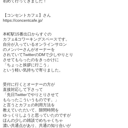
初めて行ってきました！
【コンセントカフェ】さん
https://concentcafe.jp/
本町駅15番出口からすぐの
カフェ&コワーキングスペースです。
自分が入っているオンラインサロン
のメンバーさんがオーナーを
されていてTwitterのDMで少しやりとり
させてもらったのをきっかけに
「ちょっと挨拶に行こう」
という軽い気持ちで寄りました。
受付に行くとオーナーの方が
直接対応して下さって
「先日Twitterでやりとりさせて
もらったこういうものです。」
と言うとカフェの利用方法を
教えていただいて、隙間時間を
ゆっくりしようと思っていたのですが
ほんの少しの雑談でめちゃくちゃ
濃い共通点があり、共通の知り合いが