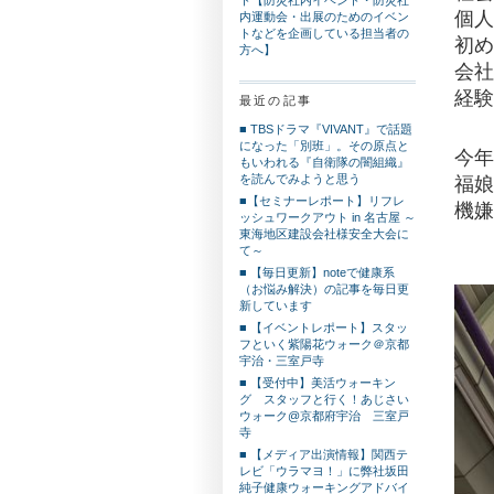
個人
内運動会・出展のためのイベン
トなどを企画している担当者の
初め
方へ】
会社
経験
最近の記事
■ TBSドラマ『VIVANT』で話題
になった「別班」。その原点と
今年
もいわれる『自衛隊の闇組織』
を読んでみようと思う
福娘
■【セミナーレポート】リフレ
機嫌
ッシュワークアウト in 名古屋 ～
東海地区建設会社様安全大会に
て～
■ 【毎日更新】noteで健康系
（お悩み解決）の記事を毎日更
新しています
■ 【イベントレポート】スタッ
フといく紫陽花ウォーク＠京都
宇治・三室戸寺
■ 【受付中】美活ウォーキン
グ スタッフと行く！あじさい
ウォーク@京都府宇治 三室戸
寺
■ 【メディア出演情報】関西テ
レビ「ウラマヨ！」に弊社坂田
純子健康ウォーキングアドバイ