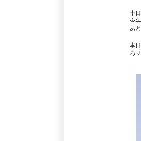
十日
今年
あと
本日
あり