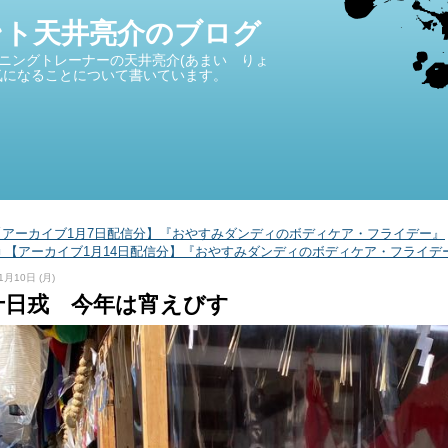
ント天井亮介のブログ
ニングトレーナーの天井亮介(あまい りょ
気になることについて書いています。
■ 【アーカイブ1月7日配信分】『おやすみダンディのボディケア・フライデー』
■ 【アーカイブ1月14日配信分】『おやすみダンディのボディケア・フライデー
1月10日 (月)
 十日戎 今年は宵えびす