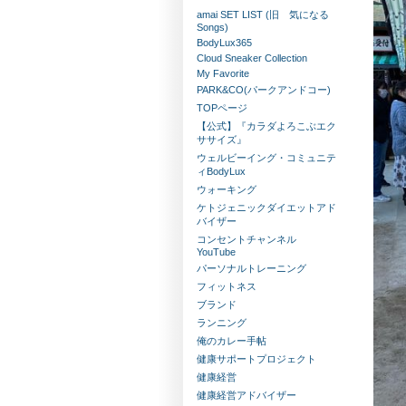
amai SET LIST (旧 気になる
Songs)
BodyLux365
Cloud Sneaker Collection
My Favorite
PARK&CO(パークアンドコー)
TOPページ
【公式】『カラダよろこぶエク
ササイズ』
ウェルビーイング・コミュニテ
ィBodyLux
ウォーキング
ケトジェニックダイエットアド
バイザー
コンセントチャンネル
YouTube
パーソナルトレーニング
フィットネス
ブランド
ランニング
俺のカレー手帖
健康サポートプロジェクト
健康経営
健康経営アドバイザー