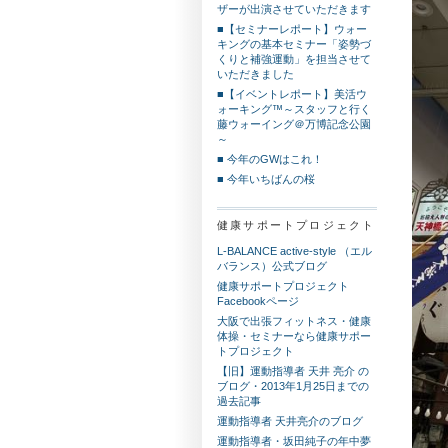
ザーが出演させていただきます
■【セミナーレポート】ウォー
キングの基本セミナー「姿勢づ
くりと補強運動」を担当させて
いただきました
■【イベントレポート】美活ウ
ォーキング™～スタッフと行く
藤ウォーイング＠万博記念公園
～
■ 今年のGWはこれ！
■ 今年いちばんの桜
健康サポートプロジェクト
L-BALANCE active-style （エル
バランス）公式ブログ
健康サポートプロジェクト
Facebookページ
大阪で出張フィットネス・健康
体操・セミナーなら健康サポー
トプロジェクト
【旧】運動指導者 天井 亮介 の
ブログ・2013年1月25日までの
過去記事
運動指導者 天井亮介のブログ
運動指導者・坂田純子の年中夢