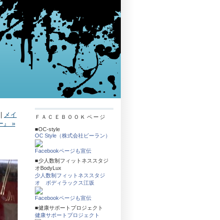
|
メイ
ＦＡＣＥＢＯＯＫページ
』 »
■OC-style
OC Style（株式会社ビーラン）
Facebookページも宣伝
■少人数制フィットネススタジ
オBodyLux
少人数制フィットネススタジ
オ ボディラックス江坂
Facebookページも宣伝
■健康サポートプロジェクト
健康サポートプロジェクト