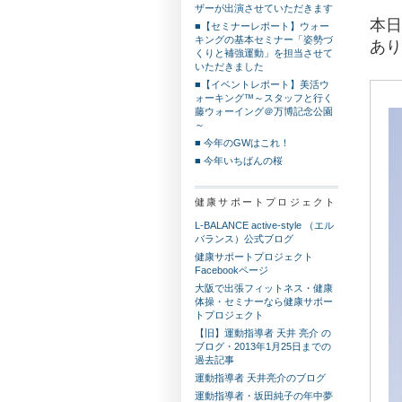
ザーが出演させていただきます
本日
■【セミナーレポート】ウォー
キングの基本セミナー「姿勢づ
あり
くりと補強運動」を担当させて
いただきました
■【イベントレポート】美活ウ
ォーキング™～スタッフと行く
藤ウォーイング＠万博記念公園
～
■ 今年のGWはこれ！
■ 今年いちばんの桜
健康サポートプロジェクト
L-BALANCE active-style （エル
バランス）公式ブログ
健康サポートプロジェクト
Facebookページ
大阪で出張フィットネス・健康
体操・セミナーなら健康サポー
トプロジェクト
【旧】運動指導者 天井 亮介 の
ブログ・2013年1月25日までの
過去記事
運動指導者 天井亮介のブログ
運動指導者・坂田純子の年中夢