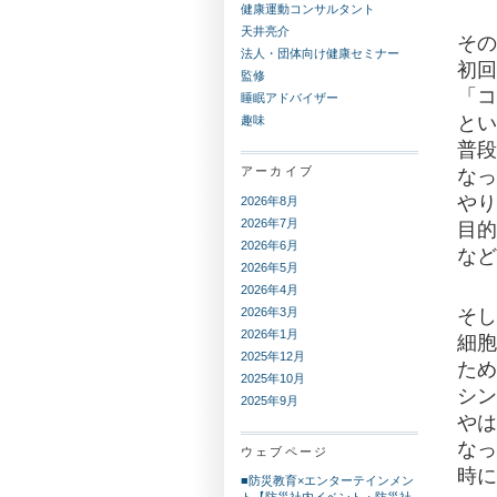
健康運動コンサルタント
天井亮介
その
法人・団体向け健康セミナー
初回
監修
「コ
睡眠アドバイザー
とい
趣味
普段
アーカイブ
なっ
やり
2026年8月
2026年7月
目的
2026年6月
など
2026年5月
2026年4月
2026年3月
そし
2026年1月
細胞
2025年12月
ため
2025年10月
シン
2025年9月
やは
なっ
ウェブページ
時に
■防災教育×エンターテインメン
ト【防災社内イベント・防災社