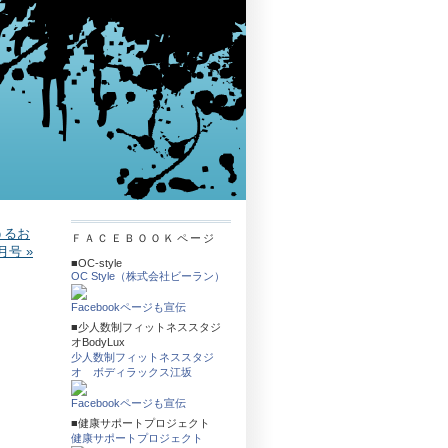
うるお
ＦＡＣＥＢＯＯＫページ
号 »
■OC-style
OC Style（株式会社ビーラン）
Facebookページも宣伝
■少人数制フィットネススタジ
オBodyLux
少人数制フィットネススタジ
オ ボディラックス江坂
Facebookページも宣伝
■健康サポートプロジェクト
健康サポートプロジェクト