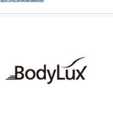
ttps://lit.link/amaiksp