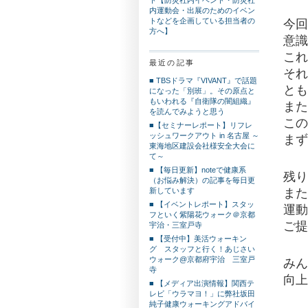
内運動会・出展のためのイベン
トなどを企画している担当者の
今回
方へ】
意識
これ
最近の記事
それ
■ TBSドラマ『VIVANT』で話題
とも
になった「別班」。その原点と
もいわれる『自衛隊の闇組織』
また
を読んでみようと思う
この
■【セミナーレポート】リフレ
ッシュワークアウト in 名古屋 ～
まず
東海地区建設会社様安全大会に
て～
■ 【毎日更新】noteで健康系
残り
（お悩み解決）の記事を毎日更
新しています
また
■ 【イベントレポート】スタッ
運動
フといく紫陽花ウォーク＠京都
ご提
宇治・三室戸寺
■ 【受付中】美活ウォーキン
グ スタッフと行く！あじさい
ウォーク@京都府宇治 三室戸
みん
寺
向上
■ 【メディア出演情報】関西テ
レビ「ウラマヨ！」に弊社坂田
純子健康ウォーキングアドバイ