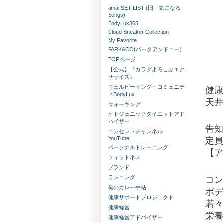
amai SET LIST (旧 気になる
Songs)
BodyLux365
Cloud Sneaker Collection
My Favorite
PARK&CO(パークアンドコー)
TOPページ
【公式】『カラダよろこぶエク
ササイズ』
ウェルビーイング・コミュニテ
健康
ィBodyLux
天井
ウォーキング
ケトジェニックダイエットアド
バイザー
告知
コンセントチャンネル
YouTube
定
パーソナルトレーニング
【ア
フィットネス
ブランド
ランニング
コン
俺のカレー手帖
ボデ
健康サポートプロジェクト
若々
健康経営
栄養
健康経営アドバイザー