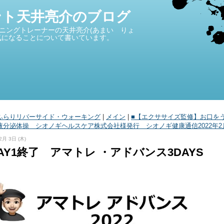
ント天井亮介のブログ
ニングトレーナーの天井亮介(あまい りょ
気になることについて書いています。
■ ふらりリバーサイド・ウォーキング
|
メイン
|
■【エクササイズ監修】お口を
液分泌体操 シオノギヘルスケア株式会社様発行 シオノギ健康通信2022年2月
2月 3日 (木)
DAY1終了 アマトレ ・アドバンス3DAYS