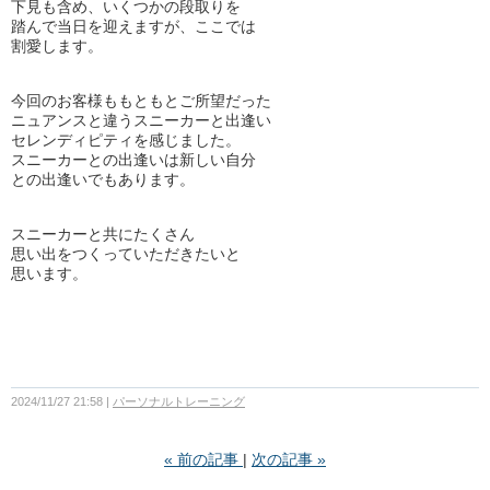
下見も含め、いくつかの段取りを
踏んで当日を迎えますが、ここでは
割愛します。
今回のお客様ももともとご所望だった
ニュアンスと違うスニーカーと出逢い
セレンディピティを感じました。
スニーカーとの出逢いは新しい自分
との出逢いでもあります。
スニーカーと共にたくさん
思い出をつくっていただきたいと
思います。
2024/11/27 21:58
パーソナルトレーニング
«
前の記事
次の記事
»