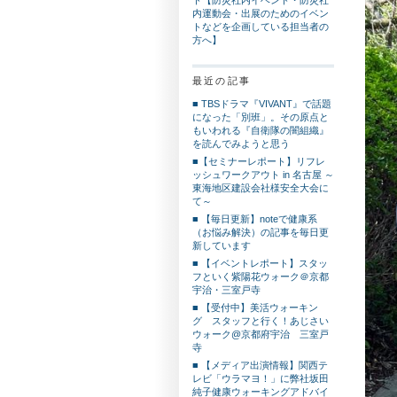
内運動会・出展のためのイベン
トなどを企画している担当者の
方へ】
最近の記事
■ TBSドラマ『VIVANT』で話題
になった「別班」。その原点と
もいわれる『自衛隊の闇組織』
を読んでみようと思う
■【セミナーレポート】リフレ
ッシュワークアウト in 名古屋 ～
東海地区建設会社様安全大会に
て～
■ 【毎日更新】noteで健康系
（お悩み解決）の記事を毎日更
新しています
■ 【イベントレポート】スタッ
フといく紫陽花ウォーク＠京都
宇治・三室戸寺
■ 【受付中】美活ウォーキン
グ スタッフと行く！あじさい
ウォーク@京都府宇治 三室戸
寺
■ 【メディア出演情報】関西テ
レビ「ウラマヨ！」に弊社坂田
純子健康ウォーキングアドバイ