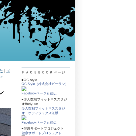
た
|
メ
ＦＡＣＥＢＯＯＫページ
»
■OC-style
OC Style（株式会社ビーラン）
ン
Facebookページも宣伝
■少人数制フィットネススタジ
オBodyLux
少人数制フィットネススタジ
オ ボディラックス江坂
Facebookページも宣伝
■健康サポートプロジェクト
健康サポートプロジェクト