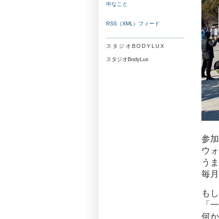
中なこと
RSS（XML）フィード
スタジオBODYLUX
スタジオBodyLux
参加
ウォ
うま
毎月
もし
「一
何か