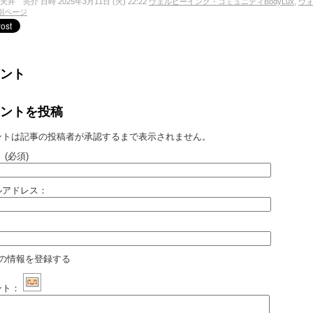
天井 亮介 日時 2025年3月11日 (火) 22:22
ウェルビーイング・コミュニティBodyLux
,
ウ
別ページ
ント
ントを投稿
ントは記事の投稿者が承認するまで表示されません。
：
(必須)
ルアドレス：
：
の情報を登録する
ント：