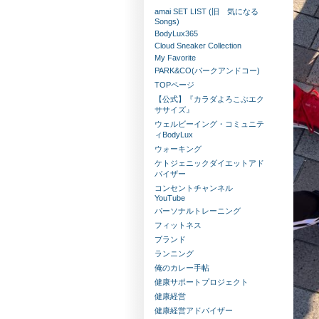
amai SET LIST (旧 気になる
Songs)
BodyLux365
Cloud Sneaker Collection
My Favorite
PARK&CO(パークアンドコー)
TOPページ
【公式】『カラダよろこぶエク
ササイズ』
ウェルビーイング・コミュニテ
ィBodyLux
ウォーキング
ケトジェニックダイエットアド
バイザー
コンセントチャンネル
YouTube
パーソナルトレーニング
フィットネス
ブランド
ランニング
俺のカレー手帖
健康サポートプロジェクト
健康経営
健康経営アドバイザー