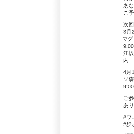
あな
ご予
次回
3月
▽グ
9:0
江坂
内
4月
▽森
9:0
ご参
あり
#ウ
#歩