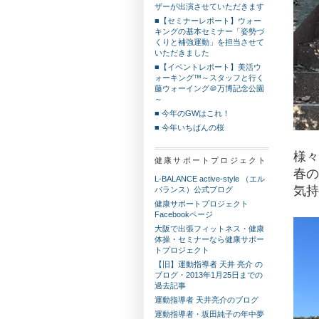
ザーが出演させていただきます
■【セミナーレポート】ウォー
キングの基本セミナー「姿勢づ
くりと補強運動」を担当させて
いただきました
■【イベントレポート】美活ウ
ォーキング™～スタッフと行く
藤ウォーイング＠万博記念公園
～
■ 今年のGWはこれ！
■ 今年いちばんの桜
様々
健康サポートプロジェクト
春の
L-BALANCE active-style （エル
気持
バランス）公式ブログ
健康サポートプロジェクト
Facebookページ
大阪で出張フィットネス・健康
体操・セミナーなら健康サポー
トプロジェクト
【旧】運動指導者 天井 亮介 の
ブログ・2013年1月25日までの
過去記事
運動指導者 天井亮介のブログ
運動指導者・坂田純子の年中夢