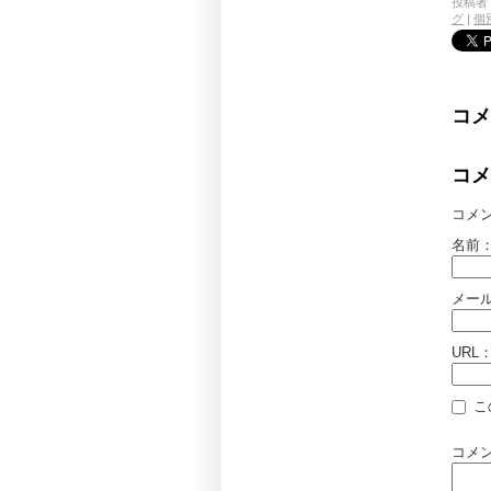
投稿者 
グ
|
個
コメ
コメ
コメ
名前
メー
URL
こ
コメ