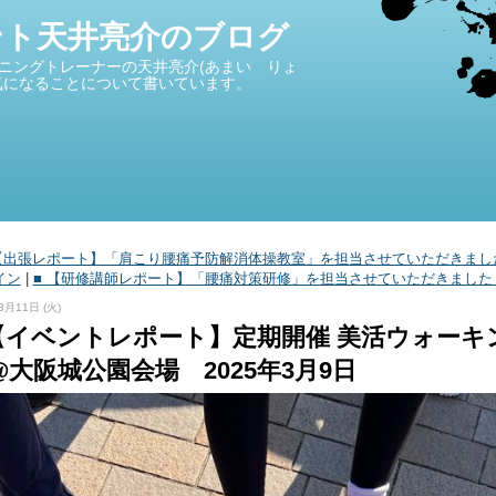
ント天井亮介のブログ
ニングトレーナーの天井亮介(あまい りょ
気になることについて書いています。
■ 【出張レポート】「肩こり腰痛予防解消体操教室」を担当させていただきまし
イン
|
■ 【研修講師レポート】「腰痛対策研修」を担当させていただきました 
3月11日 (火)
 【イベントレポート】定期開催 美活ウォーキ
@大阪城公園会場 2025年3月9日