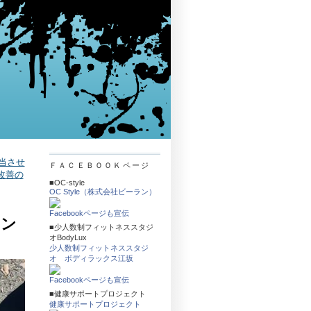
担当させ
ＦＡＣＥＢＯＯＫページ
改善の
■OC-style
OC Style（株式会社ビーラン）
Facebookページも宣伝
キン
■少人数制フィットネススタジ
オBodyLux
少人数制フィットネススタジ
オ ボディラックス江坂
Facebookページも宣伝
■健康サポートプロジェクト
健康サポートプロジェクト