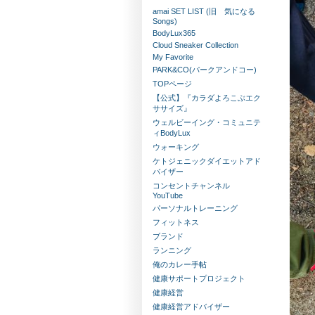
amai SET LIST (旧 気になる
Songs)
BodyLux365
Cloud Sneaker Collection
My Favorite
PARK&CO(パークアンドコー)
TOPページ
【公式】『カラダよろこぶエク
ササイズ』
ウェルビーイング・コミュニテ
ィBodyLux
ウォーキング
ケトジェニックダイエットアド
バイザー
コンセントチャンネル
YouTube
パーソナルトレーニング
フィットネス
ブランド
ランニング
俺のカレー手帖
健康サポートプロジェクト
健康経営
健康経営アドバイザー