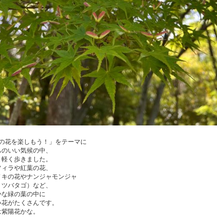
月の花を楽しもう！」をテーマに
ちのいい気候の中、
り軽く歩きました。
フィラや紅葉の花、
ノキの花やナンジャモンジャ
トツバタゴ）など、
かな緑の葉の中に
い花がたくさんです。
は紫陽花かな。