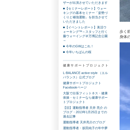
ザーが出演させていただきます
■【セミナーレポート】ウォー
キングの基本セミナー「姿勢づ
くりと補強運動」を担当させて
いただきました
■【イベントレポート】美活ウ
歩く
ォーキング™～スタッフと行く
藤ウォーイング＠万博記念公園
身体
～
■ 今年のGWはこれ！
■ 今年いちばんの桜
健康サポートプロジェクト
L-BALANCE active-style （エル
バランス）公式ブログ
健康サポートプロジェクト
Facebookページ
大阪で出張フィットネス・健康
体操・セミナーなら健康サポー
トプロジェクト
【旧】運動指導者 天井 亮介 の
ブログ・2013年1月25日までの
過去記事
運動指導者 天井亮介のブログ
運動指導者・坂田純子の年中夢