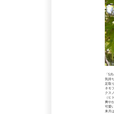
「5
気持
足取
ネモ
クス
（ヒ
爽や
可愛
来月