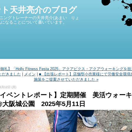
ント天井亮介のブログ
ニングトレーナーの天井亮介(あまい りょ
気になることについて書いています。
 【御礼】「Holly Fitness Festa 2025」アクアビクス・アクアウォーキングを
ただきました
|
メイン
|
■ 【出張レポート】店舗型小売業様にて労働安全環境
施策をご提案させていただきました »
5月12日 (月)
【イベントレポート】定期開催 美活ウォー
@大阪城公園 2025年5月11日