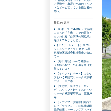
内運動会・出展のためのイベン
トなどを企画している担当者の
方へ】
最近の記事
■ TBSドラマ『VIVANT』で話題
になった「別班」。その原点と
もいわれる『自衛隊の闇組織』
を読んでみようと思う
■【セミナーレポート】リフレ
ッシュワークアウト in 名古屋 ～
東海地区建設会社様安全大会に
て～
■ 【毎日更新】noteで健康系
（お悩み解決）の記事を毎日更
新しています
■ 【イベントレポート】スタッ
フといく紫陽花ウォーク＠京都
宇治・三室戸寺
■ 【受付中】美活ウォーキン
グ スタッフと行く！あじさい
ウォーク@京都府宇治 三室戸
寺
■ 【メディア出演情報】関西テ
レビ「ウラマヨ！」に弊社坂田
純子健康ウォーキングアドバイ