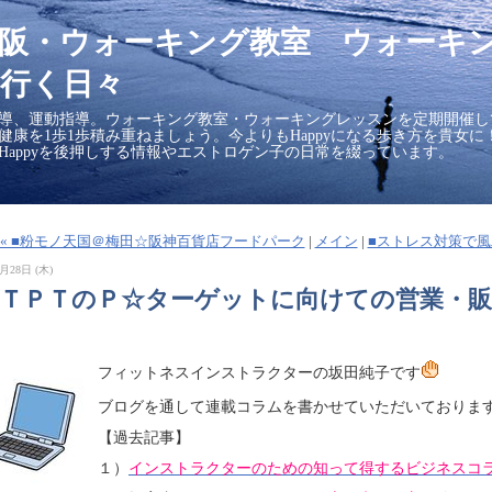
大阪・ウォーキング教室 ウォーキ
行く日々
導、運動指導。ウォーキング教室・ウォーキングレッスンを定期開催し
の健康を1歩1歩積み重ねましょう。今よりもHappyになる歩き方を貴女
Happyを後押しする情報やエストロゲン子の日常を綴っています。
« ■粉モノ天国＠梅田☆阪神百貨店フードパーク
|
メイン
|
■ストレス対策で風
月28日 (木)
ＣＴＰＴのＰ☆ターゲットに向けての営業・
】
フィットネスインストラクターの坂田純子です
ブログを通して連載コラムを書かせていただいておりま
【過去記事】
１）
インストラクターのための知って得するビジネスコ