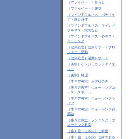
［プライベート］暮らし
［プライベート］趣味
［マインドフルネス］ボディケ
ア・脳と身体
［マインドフルネス］マインド
フルネス・栄養など
［マインドフルネス］心理学・
コーチング
［健康経営］健康サポートプロ
ジェクト活動
［健康経営］活動レポート
［実験］ケトジェニックダイエ
ット
［実験］料理
［歩き方教室］お客様の声
［歩き方教室］ウォーキングコ
ース・スポット
［歩き方教室］ウォーキングラ
イフ
［歩き方教室］ウォーキング質
問箱
［歩き方教室］ランニング・ウ
ォーキング教室
［歩く旅・走る旅］ご時世
［歩く旅・走る旅］ご縁のある