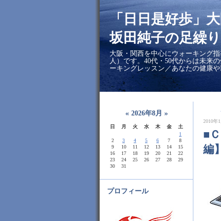
「日日是好歩」
坂田純子の足繰り
大阪・関西を中心にウォーキング指
人）です。40代・50代からは未来
ーキングレッスン／あなたの健康や
«
»
2026年8月
2010年1
日
月
火
水
木
金
土
■
1
2
3
4
5
6
7
8
編
9
10
11
12
13
14
15
16
17
18
19
20
21
22
23
24
25
26
27
28
29
30
31
プロフィール