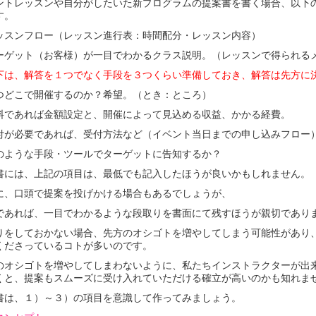
ントレッスンや自分がしたいた新プログラムの提案書を書く場合、以下
す。
ッスンフロー（レッスン進行表：時間配分・レッスン内容）
ーゲット（お客様）が一目でわかるクラス説明。（レッスンで得られる
下は、解答を１つでなく手段を３つくらい準備しておき、解答は先方に
つどこで開催するのか？希望。（とき：ところ）
料であれば金額設定と、開催によって見込める収益、かかる経費
。
付が必要であれば、受付方法など（イベント当日までの申し込みフロー
のような手段・ツールでターゲットに告知するか？
書には、上記の項目は、最低でも記入したほうが良いかもしれません。
に、口頭で提案を投げかける場合もあるでしょうが、
であれば、一目でわかるような段取りを書面にて残すほうが親切であり
りをしておかない場合、先方のオシゴトを増やしてしまう可能性があり
くださっているコトが多いのです。
のオシゴトを増やしてしまわないように、私たちインストラクターが出
くと、提案もスムーズに受け入れていただける確立が高いのかも知れま
書は、１）～３）の項目を意識して作ってみましょう。