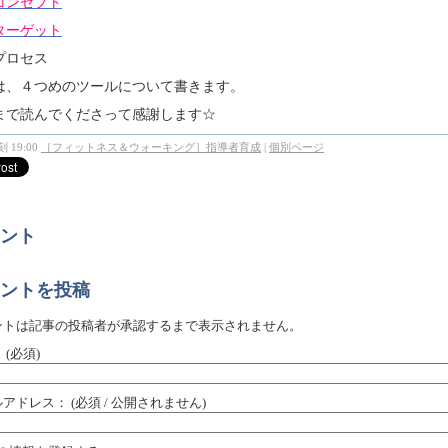
コンセプト
ターゲット
プロセス
は、４つめのツールについて書きます。
まで読んでくださって感謝します☆
 19:00
［フィットネス＆ウォーキング］指導者育成
|
個別ページ
ント
ントを投稿
ントは記事の投稿者が承認するまで表示されません。
：
(必須)
ルアドレス：
(必須 / 公開されません)