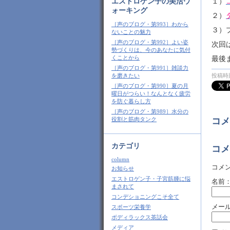
エストロゲン子の美活ウ
１）
ォーキング
２）
［声のブログ・第993］わから
３）
ないことの魅力
［声のブログ・第992］よい姿
次回
勢づくりは、今のあなたに気付
くことから
最後
［声のブログ・第991］雑談力
を磨きたい
投稿時刻
［声のブログ・第990］夏の月
曜日がつらい！なんとなく疲労
を防ぐ暮らし方
［声のブログ・第989］水分の
役割と筋肉タンク
コメ
カテゴリ
コメ
column
コメ
お知らせ
エストロゲン子・子宮筋腫に悩
名前
まされて
コンデショニングこそ全て
メー
スポーツ栄養学
ボディラックス茶話会
メディア