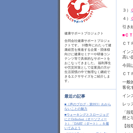
３）
４）
引き
健康サポートプロジェクト
■Ｃ
合同会社健康サポートプロジェ
ＣＴ
クトです。 10数年にわたって健
康経営を推進する企業・団体様
イン
向けに健康セミナーや研修コン
高い
テンツ等で具体的なサポートを
おこなってきました。 福利厚生
今回
や労災対策として従業員の方が
生活習慣の中で無理なく継続で
ＣＴ
きるエクササイズをご紹介しま
す。
一般
客化
イン
最近の記事
レッ
■［声のブログ・第993］わから
ないことの魅力
「段
■ウォーキングとスロージョグ
然と
にとOrthofeet（オーソフィー
ト）「DART（ダート）」を履
【段
いてみよう