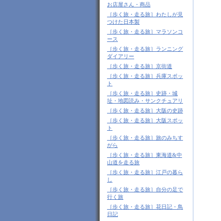
お店屋さん・商品
［歩く旅・走る旅］わたしが見
つけた日本製
［歩く旅・走る旅］マラソンコ
ース
［歩く旅・走る旅］ランニング
ダイアリー
［歩く旅・走る旅］京街道
［歩く旅・走る旅］兵庫スポッ
ト
［歩く旅・走る旅］史跡・城
址・地図読み・サンクチュアリ
［歩く旅・走る旅］大阪の史跡
［歩く旅・走る旅］大阪スポッ
ト
［歩く旅・走る旅］旅のみちす
がら
［歩く旅・走る旅］東海道&中
山道を走る旅
［歩く旅・走る旅］江戸の暮ら
し
［歩く旅・走る旅］自分の足で
行く旅
［歩く旅・走る旅］花日記・鳥
日記