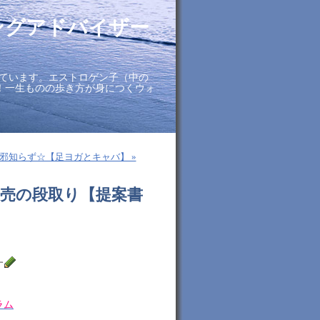
ングアドバイザー
ています。エストロゲン子（中の
に！一生ものの歩き方が身につくウォ
邪知らず☆【足ヨガとキャバ】 »
販売の段取り【提案書
す
ラム