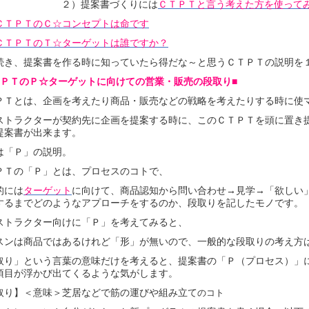
２）提案書づくりには
ＣＴＰＴと言う考えた方を使って
ＣＴＰＴのＣ☆コンセプトは命です
ＣＴＰＴのＴ☆ターゲットは誰ですか？
続き、提案書を作る時に知っていたら得だな～と思うＣＴＰＴの説明を
ＴＰＴのＰ☆ターゲットに向けての営業・販売の段取り■
ＰＴとは、企画を考えたり商品・販売などの戦略を考えたりする時に使
ストラクターが契約先に企画を提案する時に、このＣＴＰＴを頭に置き
提案書が出来ます。
は「Ｐ」の説明。
ＰＴの「Ｐ」とは、プロセスのコトで、
的には
ターゲット
に向けて、商品認知から問い合わせ→見学→「欲しい
するまでどのようなアプローチをするのか、段取りを記したモノです。
ストラクター向けに「Ｐ」を考えてみると、
スンは商品ではあるけれど
「形」が無いので、一般的な段取りの考え方
取り」という言葉の意味だけを考えると、提案書の「Ｐ（プロセス）」
項目が浮かび出てくるような気がします。
取り】＜意味＞芝居などで筋の運びや組み立て
のコト