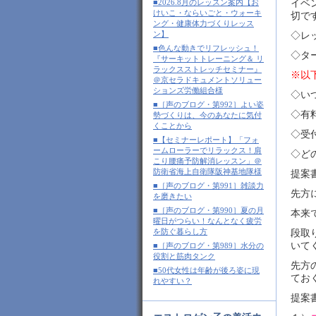
■2026.8月のレッスン案内【お
イベ
けいこ・ならいごと・ウォーキ
切で
ング・健康体力づくりレッス
ン】
◇レ
■色んな動きでリフレッシュ！
◇タ
『サーキットトレーニング＆ リ
ラックスストレッチセミナー』
※以
＠京セラドキュメントソリュー
ションズ労働組合様
◇い
■［声のブログ・第992］よい姿
◇有
勢づくりは、今のあなたに気付
くことから
◇受
■【セミナーレポート】「フォ
ームローラーでリラックス！肩
◇ど
こり腰痛予防解消レッスン」＠
防衛省海上自衛隊阪神基地隊様
提案
■［声のブログ・第991］雑談力
先方
を磨きたい
■［声のブログ・第990］夏の月
本来
曜日がつらい！なんとなく疲労
を防ぐ暮らし方
段取
いて
■［声のブログ・第989］水分の
役割と筋肉タンク
先方
■50代女性は年齢が後ろ姿に現
てお
れやすい？
提案