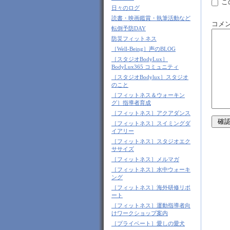
こ
日々のログ
読書・映画鑑賞・執筆活動など
コメ
転倒予防DAY
防災フィットネス
［Well-Being］声のBLOG
［スタジオBodyLux］
BodyLux365 コミュニティ
［スタジオBodylux］スタジオ
のこと
［フィットネス＆ウォーキン
グ］指導者育成
［フィットネス］アクアダンス
［フィットネス］スイミングダ
イアリー
［フィットネス］スタジオエク
ササイズ
［フィットネス］メルマガ
［フィットネス］水中ウォーキ
ング
［フィットネス］海外研修リポ
ート
［フィットネス］運動指導者向
けワークショップ案内
［プライベート］愛しの愛犬