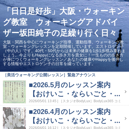
「日日是好歩」大阪・ウォーキン
グ教室 ウォーキングアドバイ
ザー坂田純子の足繰り行く日々
大阪・関西を中心にウォーキング指導、運動指導。ウォーキング教
室・ウォーキングレッスンを定期開催しています。エストロゲン子
（中の人）です。40代・50代からは未来の健康を1歩1歩積み重ねま
しょう。今よりもHappyになる歩き方を貴女に！一生ものの歩き方
が身につくウォーキングレッスン／あなたの健康やHappyを後押し
する情報やエストロゲン子の日常を綴っています。
［美活ウォーキング公開レッスン］緊急アナウンス
■2026.5月のレッスン案内
【おけいこ・ならいごと・...
2026/05/01 13:45
［スタジオBodyLux］BodyLux365 コミ
ュニティ
［スタジオBodylux］スタジオのこと
［歩き方教
■2026.4月のレッスン案内
室］ランニング・ウォーキング教室
［美活ウォーキング公
開レッスン］緊急アナウンス
［美活ウォーキング］レッス
【おけいこ・ならいごと・...
ン案内
2026/04/01 16:12
［スタジオBodyLux］BodyLux365 コミ