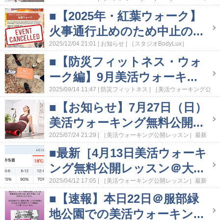
ュニティ
［スタジオBodylux］スタジオのこと
［歩き方教
■【2025年・紅葉ウォーク】
室］ランニング・ウォーキング教室
［美活ウォーキング公
開レッスン］緊急アナウンス
［美活ウォーキング］レッス
火事通行止めのため中止の...
ン案内
2025/12/04 21:01
お知らせ
［スタジオBodyLux］
BodyLux365 コミュニティ
［美活ウォーキング公開レッス
■【防災フィットネス・ウォ
ン］最新情報
［美活ウォーキング公開レッスン］緊急アナ
ウンス
［美活ウォーキング］ウォーキングイベントお知ら
ーク編】9月美活ウォーキ...
せ＆レポート
2025/09/14 11:47
防災フィットネス
［美活ウォーキング公
開レッスン］最新情報
［美活ウォーキング公開レッスン］
■【お知らせ】7月27日（日）
緊急アナウンス
美活ウォーキング無料公開...
2025/07/24 21:29
［美活ウォーキング公開レッスン］最新
情報
［美活ウォーキング公開レッスン］緊急アナウンス
■最新［4月13日美活ウォーキ
［美活ウォーキング］ウォーキングイベントお知らせ＆レポ
ート
ング無料公開レッスン＠大...
2025/04/12 17:05
［美活ウォーキング公開レッスン］最新
情報
［美活ウォーキング公開レッスン］緊急アナウンス
■【速報】本日22日＠服部緑
地公園での美活ウォーキン...