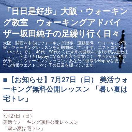
「日日是好歩」大阪・ウォーキン
グ教室 ウォーキングアドバイ
ザー坂田純子の足繰り行く日々
大阪・関西を中心にウォーキング指導、運動指導。ウォーキング教
室・ウォーキングレッスンを定期開催しています。エストロゲン子
（中の人）です。40代・50代からは未来の健康を1歩1歩積み重ねま
しょう。今よりもHappyになる歩き方を貴女に！一生ものの歩き方
が身につくウォーキングレッスン／あなたの健康やHappyを後押し
する情報やエストロゲン子の日常を綴っています。
■【お知らせ】7月27日（日） 美活ウォ
ーキング無料公開レッスン 「暑い夏は
宅トレ」
━━━━━━━━━━
7月27日（日）
美活ウォーキング無料公開レッスン
「暑い夏は宅トレ」