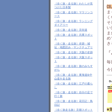
［歩く旅・走る旅］わたしが見
⑶
つけた日本製
ま
［歩く旅・走る旅］マラソンコ
ース
く
［歩く旅・走る旅］ランニング
そ
ダイアリー
い
［歩く旅・走る旅］京街道
ま
［歩く旅・走る旅］兵庫スポッ
め
ト
き
［歩く旅・走る旅］史跡・城
址・地図読み・サンクチュアリ
「
［歩く旅・走る旅］大阪の史跡
［歩く旅・走る旅］大阪スポッ
ト
毎
［歩く旅・走る旅］旅のみちす
今
がら
［歩く旅・走る旅］東海道&中
山道を走る旅
［歩く旅・走る旅］江戸の暮ら
し
［歩く旅・走る旅］自分の足で
行く旅
［歩く旅・走る旅］花日記・鳥
日記
■
［歩く旅走る旅］京都スポット