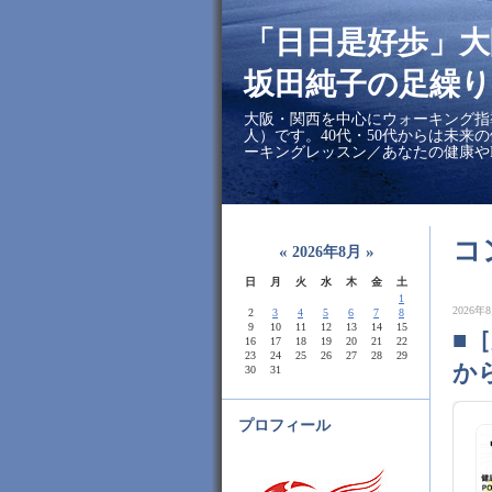
「日日是好歩」
坂田純子の足繰り
大阪・関西を中心にウォーキング指
人）です。40代・50代からは未来
ーキングレッスン／あなたの健康や
コ
«
»
2026年8月
日
月
火
水
木
金
土
1
2026年8
2
3
4
5
6
7
8
9
10
11
12
13
14
15
■
16
17
18
19
20
21
22
23
24
25
26
27
28
29
か
30
31
プロフィール