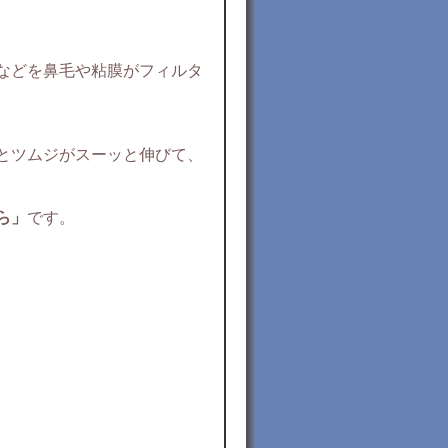
などを鼻毛や粘膜がフィルタ
とツムジがスーッと伸びて、
ら」
です。