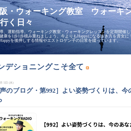
大阪・ウォーキング教室 ウォーキ
行く日々
導、運動指導。ウォーキング教室・ウォーキングレッスンを定期開催し
の健康を1歩1歩積み重ねましょう。今よりもHappyになる歩き方を貴女
Happyを後押しする情報やエストロゲン子の日常を綴っています。
ンデショニングこそ全て
月 5日 (水)
［声のブログ・第992］よい姿勢づくりは、
ら