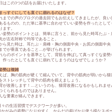
日はこの3つの話をお届けいたします。
まっすぐにしても直ぐに崩れるのはなぜ？
れまでの声のブログの過去回でもお伝えしてきましたが、良い
あるものの、ただ単に基準に合わせていい姿勢を作ったとして
ります。
い姿勢のポイントとは、簡単に言うと、前から見た時耳たぶ・
先が左右対称で均等であること。
から見た時は、耳たぶ・肩峰・胸の側面中央・お尻の側面中央
までが垂直であること…が挙げられます。
れらのポイントを基準として、背筋を伸ばして真っすぐな姿勢
、作ったとしても直ぐに崩れてしまうのはなぜでしょうか？
姿勢は複雑
えば、胸の筋肉が硬くて縮んでいて、背中の筋肉が弱いから猫
をストレッチして背中の筋肉を鍛えましょう。
背が改善します！…というのも、猫背改善になるかもしれませ
つくられるものではありません。
んな要素が絡んできます。
日々の生活習慣でデスクワークが多い。
前かがみの姿勢になりやすく、からだの前ばかり使う様なスポ