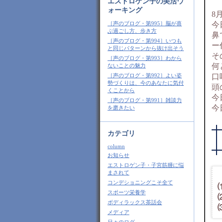
エストロゲン子の美活ウ
ォーキング
8
今
［声のブログ・第995］脳が喜
ぶ過ごし方、歩き方
鼻
［声のブログ・第994］いつも
ー
と同じパターンから抜け出そう
そ
［声のブログ・第993］わから
何
ないことの魅力
口
［声のブログ・第992］よい姿
勢づくりは、今のあなたに気付
頭
くことから
今
［声のブログ・第991］雑談力
今
を磨きたい
カテゴリ
column
お知らせ
エストロゲン子・子宮筋腫に悩
まされて
コンデショニングこそ全て
スポーツ栄養学
ボディラックス茶話会
メディア