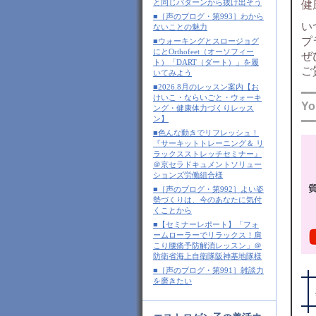
と同じパターンから抜け出そう
健
■［声のブログ・第993］わから
い
ないことの魅力
プ
■ウォーキングとスロージョグ
にとOrthofeet（オーソフィー
ぜ
ト）「DART（ダート）」を履
ご
いてみよう
■2026.8月のレッスン案内【お
━━
けいこ・ならいごと・ウォーキ
Y
ング・健康体力づくりレッス
ン】
━━
■色んな動きでリフレッシュ！
『サーキットトレーニング＆ リ
ラックスストレッチセミナー』
＠京セラドキュメントソリュー
ションズ労働組合様
■［声のブログ・第992］よい姿
勢づくりは、今のあなたに気付
くことから
■【セミナーレポート】「フォ
ームローラーでリラックス！肩
こり腰痛予防解消レッスン」＠
防衛省海上自衛隊阪神基地隊様
■［声のブログ・第991］雑談力
を磨きたい