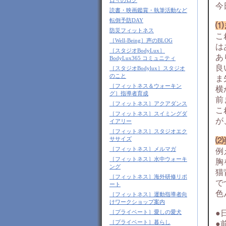
日々のログ
今
読書・映画鑑賞・執筆活動など
転倒予防DAY
⑴
防災フィットネス
こ
［Well-Being］声のBLOG
は
［スタジオBodyLux］
あ
BodyLux365 コミュニティ
良
［スタジオBodylux］スタジオ
のこと
ま
［フィットネス＆ウォーキン
横
グ］指導者育成
前
［フィットネス］アクアダンス
こ
［フィットネス］スイミングダ
が
イアリー
［フィットネス］スタジオエク
ササイズ
⑵
［フィットネス］メルマガ
例
［フィットネス］水中ウォーキ
胸
ング
猫
［フィットネス］海外研修リポ
で
ート
色
［フィットネス］運動指導者向
けワークショップ案内
●
［プライベート］愛しの愛犬
［プライベート］暮らし
●