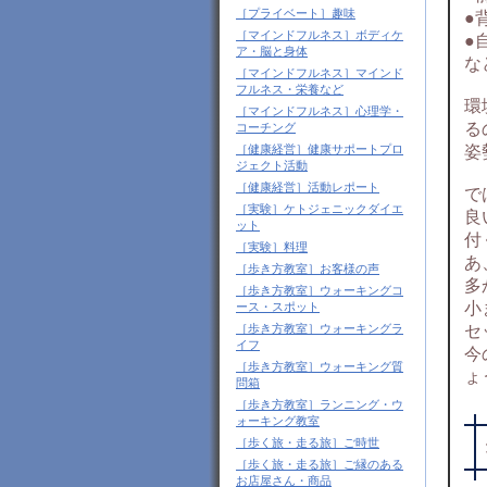
［プライベート］趣味
●
［マインドフルネス］ボディケ
●
ア・脳と身体
な
［マインドフルネス］マインド
フルネス・栄養など
環
［マインドフルネス］心理学・
る
コーチング
姿
［健康経営］健康サポートプロ
ジェクト活動
［健康経営］活動レポート
で
［実験］ケトジェニックダイエ
良
ット
付
［実験］料理
あ
［歩き方教室］お客様の声
多
［歩き方教室］ウォーキングコ
小
ース・スポット
セ
［歩き方教室］ウォーキングラ
イフ
今
［歩き方教室］ウォーキング質
ょ
問箱
［歩き方教室］ランニング・ウ
ォーキング教室
［歩く旅・走る旅］ご時世
［歩く旅・走る旅］ご縁のある
お店屋さん・商品