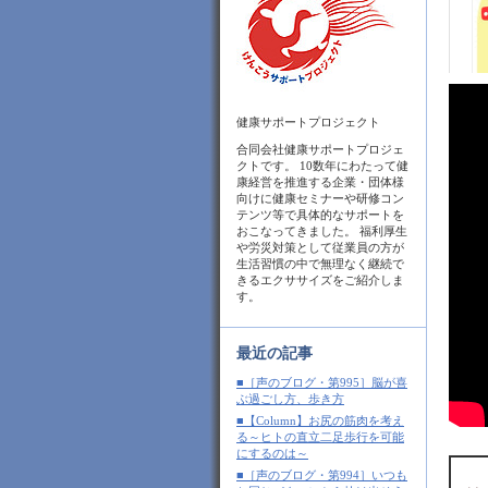
健康サポートプロジェクト
合同会社健康サポートプロジェ
クトです。 10数年にわたって健
康経営を推進する企業・団体様
向けに健康セミナーや研修コン
テンツ等で具体的なサポートを
おこなってきました。 福利厚生
や労災対策として従業員の方が
生活習慣の中で無理なく継続で
きるエクササイズをご紹介しま
す。
最近の記事
■［声のブログ・第995］脳が喜
ぶ過ごし方、歩き方
■【Column】お尻の筋肉を考え
る～ヒトの直立二足歩行を可能
にするのは～
■［声のブログ・第994］いつも