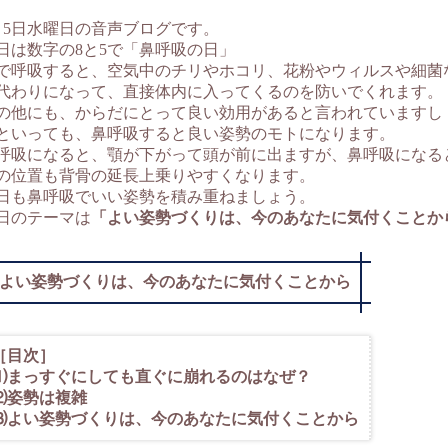
月5日水曜日の音声ブログです。
日は数字の8と5で「鼻呼吸の日」
で呼吸すると、空気中のチリやホコリ、花粉やウィルスや細菌
代わりになって、直接体内に入ってくるのを防いでくれます。
の他にも、からだにとって良い効用があると言われていますし
といっても、鼻呼吸すると良い姿勢のモトになります。
呼吸になると、顎が下がって頭が前に出ますが、鼻呼吸になる
の位置も背骨の延長上乗りやすくなります。
日も鼻呼吸でいい姿勢を積み重ねましょう。
日のテーマは
「よい姿勢づくりは、今のあなたに気付くことか
よい姿勢づくりは、今のあなたに気付くことから
［目次］
⑴まっすぐにしても直ぐに崩れるのはなぜ？
⑵姿勢は複雑
⑶よい姿勢づくりは、今のあなたに気付くことから