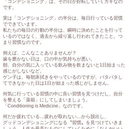
「コンデショニング」は、その日が好転していくカギなの
です。
実は「コンデショニング」の半分は、毎日行っている習慣
でできています。
私たちの毎日の行動の半分は、瞬時に決めたことを行って
いるのではなく、過去から繰り返し行われてきたこと。つ
まり習慣なのです。
例えば、こんなことありませんが？
歯を磨かない日は、口の中が気持ちが悪い。
朝、自分の気に入っている飲み物を飲まないと1日始まった
感じがしないなど。
ゲン子は、毎朝床拭きをやっているのですが、バタバタし
てできなかった日は1日が始まった感じがしません。
何気に行っている習慣の中に良い習慣を見つけだし、自分
を整える「薬箱」にしてしまいましょう。
「C
onditioning
is Medicine」なのです。
何だか疲れている…疲れが取れない…から脱出し、
グッドコンデショニングになる〝習慣〟を見つけていきま
しょう。人生を最高なものにしていくために「なんかいい