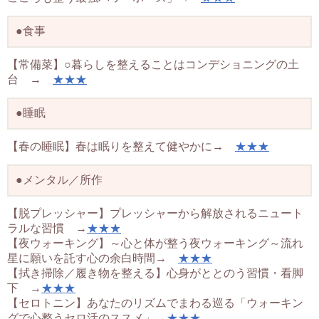
●食事
【常備菜】○暮らしを整えることはコンデショニングの土
台 →
★★★
●睡眠
【春の睡眠】春は眠りを整えて健やかに→
★★★
●メンタル／所作
【脱プレッシャー】プレッシャーから解放されるニュート
ラルな習慣 →
★★★
【夜ウォーキング】～心と体が整う夜ウォーキング～流れ
星に願いを託す心の余白時間→
★★★
【拭き掃除／履き物を整える】心身がととのう習慣・看脚
下 →
★★★
【セロトニン】あなたのリズムでまわる巡る「ウォーキン
グで心整うセロ活のススメ」→
★★★