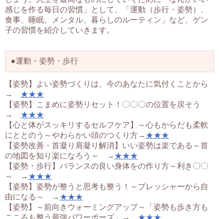
感じを作る毎日の習慣」として、「運動（歩行・姿勢）、
食事、睡眠、メンタル、暮らしのルーティン」など、ゲン
子の習慣を紹介していきます。
●運動・姿勢・歩行
【姿勢】よい姿勢づくりは、今のあなたに気付くことから
→
★★★
【姿勢】こまめに姿勢リセット！〇〇〇の位置を戻そう
→
★★★
【心と体がスッキリするセルフケア】～心もからだも柔軟
にととのう～やわらかい頭のつくり方→
★★★
【姿勢改善・首凝り肩凝り解消】いい姿勢は楽である～首
の地図を知り楽になろう～ →
★★★
【姿勢・歩行】バランスの良い身体をの作り方～利き〇〇
～ →
★★★
【姿勢】姿勢が整うと思考も整う！～プレッシャーから自
由になる～ →
★★★
【姿勢】～前向きウォーミングアップ～「姿勢も歩き方も
こころも整う最強パワーポーズ」→
★★★