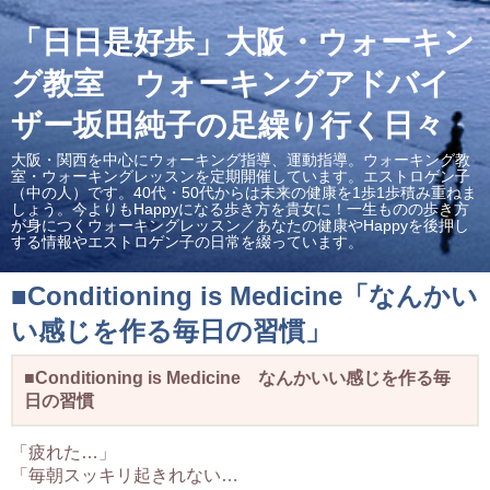
「日日是好歩」大阪・ウォーキン
グ教室 ウォーキングアドバイ
ザー坂田純子の足繰り行く日々
大阪・関西を中心にウォーキング指導、運動指導。ウォーキング教
室・ウォーキングレッスンを定期開催しています。エストロゲン子
（中の人）です。40代・50代からは未来の健康を1歩1歩積み重ねま
しょう。今よりもHappyになる歩き方を貴女に！一生ものの歩き方
が身につくウォーキングレッスン／あなたの健康やHappyを後押し
する情報やエストロゲン子の日常を綴っています。
■Conditioning is Medicine「なんかい
い感じを作る毎日の習慣」
■C
onditioning
is Medicine なんかいい感じを作る毎
日の習慣
「疲れた…」
「毎朝スッキリ起きれない…