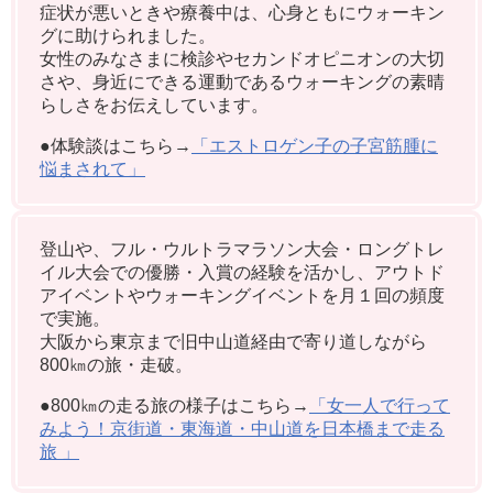
症状が悪いときや療養中は、心身ともにウォーキン
グに助けられました。
女性のみなさまに検診やセカンドオピニオンの大切
さや、身近にできる運動であるウォーキングの素晴
らしさをお伝えしています。
●体験談はこちら→
「エストロゲン子の子宮筋腫に
悩まされて」
登山や、フル・ウルトラマラソン大会・ロングトレ
イル大会での優勝・入賞の経験を活かし、アウトド
アイベントやウォーキングイベントを月１回の頻度
で実施。
大阪から東京まで旧中山道経由で寄り道しながら
800㎞の旅・走破。
●800㎞の走る旅の様子はこちら→
「女一人で行って
みよう！京街道・東海道・中山道を日本橋まで走る
旅 」