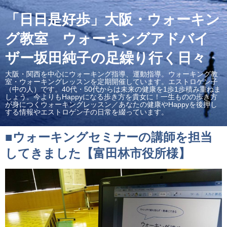
「日日是好歩」大阪・ウォーキン
グ教室 ウォーキングアドバイ
ザー坂田純子の足繰り行く日々
大阪・関西を中心にウォーキング指導、運動指導。ウォーキング教
室・ウォーキングレッスンを定期開催しています。エストロゲン子
（中の人）です。40代・50代からは未来の健康を1歩1歩積み重ねま
しょう。今よりもHappyになる歩き方を貴女に！一生ものの歩き方
が身につくウォーキングレッスン／あなたの健康やHappyを後押し
する情報やエストロゲン子の日常を綴っています。
■ウォーキングセミナーの講師を担当
してきました【富田林市役所様】