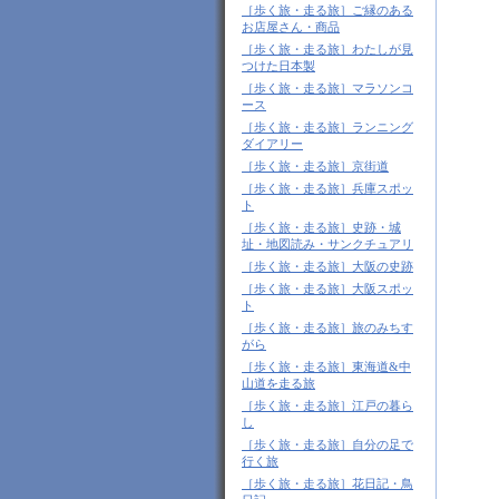
［歩く旅・走る旅］ご縁のある
お店屋さん・商品
［歩く旅・走る旅］わたしが見
つけた日本製
［歩く旅・走る旅］マラソンコ
ース
［歩く旅・走る旅］ランニング
ダイアリー
［歩く旅・走る旅］京街道
［歩く旅・走る旅］兵庫スポッ
ト
［歩く旅・走る旅］史跡・城
址・地図読み・サンクチュアリ
［歩く旅・走る旅］大阪の史跡
［歩く旅・走る旅］大阪スポッ
ト
［歩く旅・走る旅］旅のみちす
がら
［歩く旅・走る旅］東海道&中
山道を走る旅
［歩く旅・走る旅］江戸の暮ら
し
［歩く旅・走る旅］自分の足で
行く旅
［歩く旅・走る旅］花日記・鳥