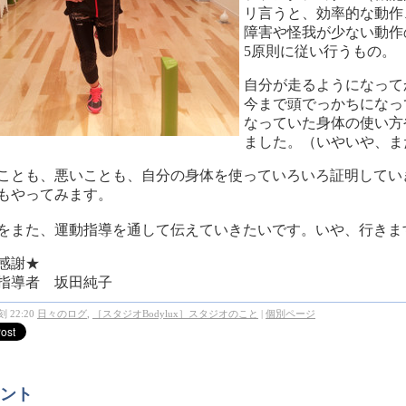
リ言うと、効率的な動作
障害や怪我が少ない動作
5原則に従い行うもの。
自分が走るようになって
今まで頭でっかちになっ
なっていた身体の使い方
ました。（いやいや、ま
ことも、悪いことも、自分の身体を使っていろいろ証明してい
もやってみます。
をまた、運動指導を通して伝えていきたいです。いや、行きま
感謝★
指導者 坂田純子
 22:20
日々のログ
,
［スタジオBodylux］スタジオのこと
|
個別ページ
ント