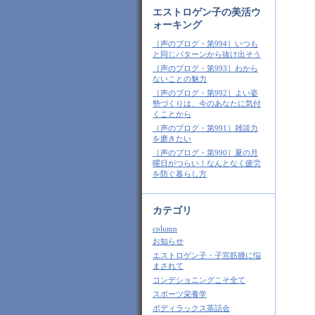
エストロゲン子の美活ウ
ォーキング
［声のブログ・第994］いつも
と同じパターンから抜け出そう
［声のブログ・第993］わから
ないことの魅力
［声のブログ・第992］よい姿
勢づくりは、今のあなたに気付
くことから
［声のブログ・第991］雑談力
を磨きたい
［声のブログ・第990］夏の月
曜日がつらい！なんとなく疲労
を防ぐ暮らし方
カテゴリ
column
お知らせ
エストロゲン子・子宮筋腫に悩
まされて
コンデショニングこそ全て
スポーツ栄養学
ボディラックス茶話会