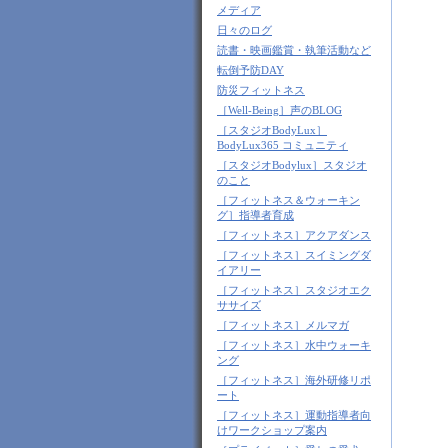
メディア
日々のログ
読書・映画鑑賞・執筆活動など
転倒予防DAY
防災フィットネス
［Well-Being］声のBLOG
［スタジオBodyLux］
BodyLux365 コミュニティ
［スタジオBodylux］スタジオ
のこと
［フィットネス＆ウォーキン
グ］指導者育成
［フィットネス］アクアダンス
［フィットネス］スイミングダ
イアリー
［フィットネス］スタジオエク
ササイズ
［フィットネス］メルマガ
［フィットネス］水中ウォーキ
ング
［フィットネス］海外研修リポ
ート
［フィットネス］運動指導者向
けワークショップ案内