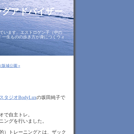
ングアドバイザー
ています。エストロゲン子（中の
に！一生ものの歩き方が身につくウォ
大阪城公園 »
タジオBodyLux
の坂田純子で
オで自主トレ。
ニングを行いました。
的）トレーニングとは、ザック