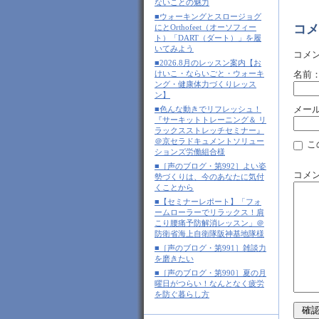
ないことの魅力
■ウォーキングとスロージョグ
コメ
にとOrthofeet（オーソフィー
ト）「DART（ダート）」を履
いてみよう
コメ
■2026.8月のレッスン案内【お
けいこ・ならいごと・ウォーキ
名前
ング・健康体力づくりレッス
ン】
メー
■色んな動きでリフレッシュ！
『サーキットトレーニング＆ リ
ラックスストレッチセミナー』
＠京セラドキュメントソリュー
こ
ションズ労働組合様
■［声のブログ・第992］よい姿
コメ
勢づくりは、今のあなたに気付
くことから
■【セミナーレポート】「フォ
ームローラーでリラックス！肩
こり腰痛予防解消レッスン」＠
防衛省海上自衛隊阪神基地隊様
■［声のブログ・第991］雑談力
を磨きたい
■［声のブログ・第990］夏の月
曜日がつらい！なんとなく疲労
を防ぐ暮らし方