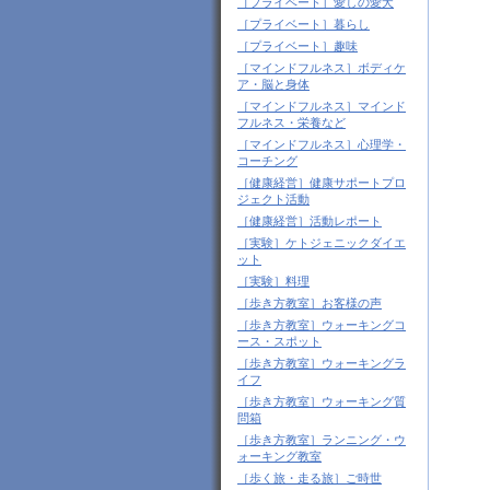
［プライベート］愛しの愛犬
［プライベート］暮らし
［プライベート］趣味
［マインドフルネス］ボディケ
ア・脳と身体
［マインドフルネス］マインド
フルネス・栄養など
［マインドフルネス］心理学・
コーチング
［健康経営］健康サポートプロ
ジェクト活動
［健康経営］活動レポート
［実験］ケトジェニックダイエ
ット
［実験］料理
［歩き方教室］お客様の声
［歩き方教室］ウォーキングコ
ース・スポット
［歩き方教室］ウォーキングラ
イフ
［歩き方教室］ウォーキング質
問箱
［歩き方教室］ランニング・ウ
ォーキング教室
［歩く旅・走る旅］ご時世