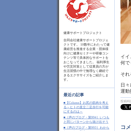
健康サポートプロジェクト
合同会社健康サポートプロジェ
クトです。 10数年にわたって健
康経営を推進する企業・団体様
向けに健康セミナーや研修コン
イイ
テンツ等で具体的なサポートを
おこなってきました。 福利厚生
何で
や労災対策として従業員の方が
生活習慣の中で無理なく継続で
それ
きるエクササイズをご紹介しま
す。
日々
運動
最近の記事
投稿時刻
■【Column】お尻の筋肉を考え
る～ヒトの直立二足歩行を可能
にするのは～
■［声のブログ・第994］いつも
と同じパターンから抜け出そう
コメ
■［声のブログ・第993］わから