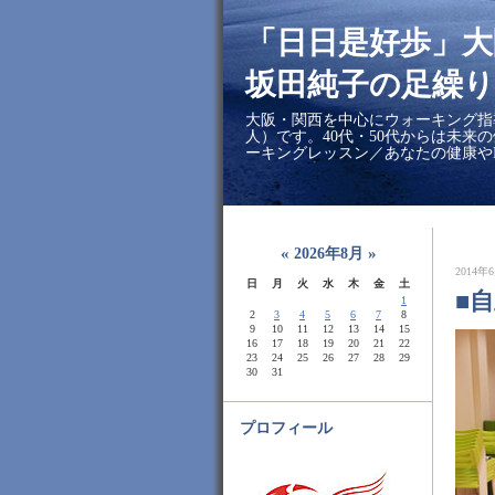
「日日是好歩」
坂田純子の足繰り
大阪・関西を中心にウォーキング指
人）です。40代・50代からは未来
ーキングレッスン／あなたの健康や
«
»
2026年8月
2014年6
日
月
火
水
木
金
土
■
1
2
3
4
5
6
7
8
9
10
11
12
13
14
15
16
17
18
19
20
21
22
23
24
25
26
27
28
29
30
31
プロフィール