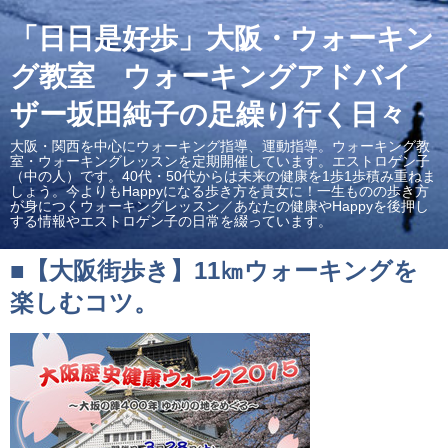
「日日是好歩」大阪・ウォーキン
グ教室 ウォーキングアドバイ
ザー坂田純子の足繰り行く日々
大阪・関西を中心にウォーキング指導、運動指導。ウォーキング教
室・ウォーキングレッスンを定期開催しています。エストロゲン子
（中の人）です。40代・50代からは未来の健康を1歩1歩積み重ねま
しょう。今よりもHappyになる歩き方を貴女に！一生ものの歩き方
が身につくウォーキングレッスン／あなたの健康やHappyを後押し
する情報やエストロゲン子の日常を綴っています。
■【大阪街歩き】11㎞ウォーキングを
楽しむコツ。