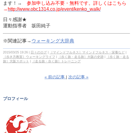
ます！→
参加申し込み不要・無料です。詳しくはこちら
→
http://www.obc1314.co.jp/event/kenko_walk/
日々感謝★
運動指導者 坂田純子
※関連記事→
ウォーキング大辞典
2015/03/25 19:26
日々のログ
［マインドフルネス］マインドフルネス・栄養など
［歩き方教室］ウォーキングライフ
［歩く旅・走る旅］大阪の史跡
［歩く旅・走る
旅］大阪スポット
［走る旅・歩く旅］トレーニング
«
前の記事
次の記事
»
プロフィール