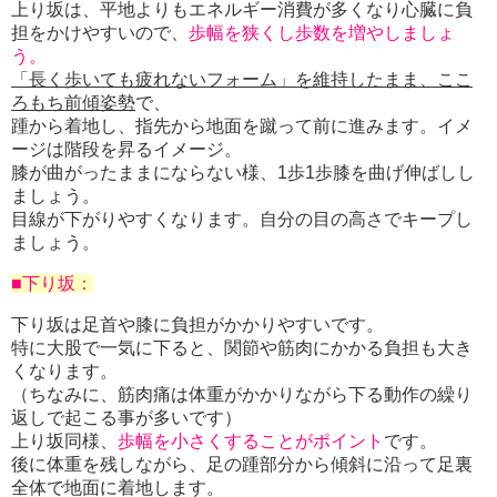
上り坂は、平地よりもエネルギー消費が多くなり心臓に負
担をかけやすいので、
歩幅を狭くし歩数を増やしましょ
う。
「長く歩いても疲れないフォーム」を維持したまま、ここ
ろもち前傾姿勢
で、
踵から着地し、指先から地面を蹴って前に進みます。イメ
ージは階段を昇るイメージ。
膝が曲がったままにならない様、1歩1歩膝を曲げ伸ばしし
ましょう。
目線が下がりやすくなります。自分の目の高さでキープし
ましょう。
■下り坂：
下り坂は足首や膝に負担がかかりやすいです。
特に大股で一気に下ると、関節や筋肉にかかる負担も大き
くなります。
（ちなみに、筋肉痛は体重がかかりながら下る動作の繰り
返しで起こる事が多いです）
上り坂同様、
歩幅を小さくすることがポイント
です。
後に体重を残しながら、足の踵部分から傾斜に沿って足裏
全体で地面に着地します。