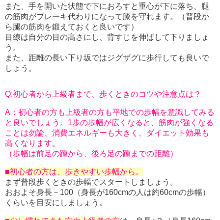
また、手を開いた状態で下におろすと重心が下に落ち、腿
の筋肉がブレーキ代わりになって膝を守れます。（普段か
ら腿の筋肉を鍛えておくと良いです）
目線は自分の目の高さにし、背すじを伸ばして下りましょ
う。
また、距離の長い下り坂ではジグザグに歩行しても良いで
しょう。
Q:初心者から上級者まで、歩くときのコツや注意点は？
A：初心者の方も上級者の方も平地での歩幅を意識してみる
と良いでしょう。1歩の歩幅が広くなると、筋肉が強くなる
ことは勿論、消費エネルギーも大きく、ダイエット効果も
高くなります。
（歩幅は前足の踵から、後ろ足の踵までの距離）
■初心者の方は、歩きやすい歩幅から。
まず普段歩くときの歩幅でスタートしましょう。
おおよそ身長－100（身長が160cmの人は約60cmの歩幅）
くらいを目安にしましょう。