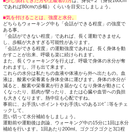
■少し慣れてきた方や上級者の方
は、身長÷２（身長160cm
であれば80cmの歩幅）くらいを目安にしましょう。
■気を付けることは、強度と水分。
どちらもウォーキング中も「会話ができる程度」の強度で
ある事。
「会話ができない程度」であれば、長く運動できません
し、歩幅が大きすぎる可能性があります。
「会話ができる程度」の運動強度であれば、長く身体を動
かすことが出来、呼吸も楽に続けられます。
また、長くウォーキングを行えば、呼吸で身体の水分が奪
われますし、汗も出て来ます。
これらの水分は私たちの血液や体液から外へ出たもの。血
液は、酸素や栄養素を身体全体に運びます。身体の水分が
減ると、酸素や栄養素が行き届かなくなり身体が動きにく
くなったり、筋肉が攣ったり、または心臓や血管への負担
も大きくなります。熱中症も心配ですね。
事前に、お手洗いポイントやお手洗いのあるｺﾝﾋﾞﾆ等をチェ
ックして、
思い切って水分補給をしましょう。
運動前や運動後は勿論、ウォーキング中の15分に1回は水分
補給を行います。1回あたり200ml。
ゴクゴクゴクと3口程