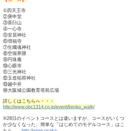
①四天王寺
②庚申堂
③茶臼山
④一心寺
⑤安居神社
⑥増福寺
⑦生國魂神社
⑧空堀界隈
⑨円珠庵
⑩心眼寺
⑪三光神社
⑫玉造稲荷神社
⑬越中井
⑭大阪城公園教育塔前広場
詳しくはこちらへ・・・
http://www.obc1314.co.jp/event/kenko_walk/
※28日のイベントコースとは違いますが、コースがいくつ
か少なくなった、簡単な「はじめてのモデルコース」はこ
ちら→
http://www.osaka-