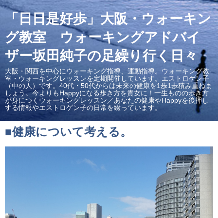
「日日是好歩」大阪・ウォーキン
グ教室 ウォーキングアドバイ
ザー坂田純子の足繰り行く日々
大阪・関西を中心にウォーキング指導、運動指導。ウォーキング教
室・ウォーキングレッスンを定期開催しています。エストロゲン子
（中の人）です。40代・50代からは未来の健康を1歩1歩積み重ねま
しょう。今よりもHappyになる歩き方を貴女に！一生ものの歩き方
が身につくウォーキングレッスン／あなたの健康やHappyを後押し
する情報やエストロゲン子の日常を綴っています。
■健康について考える。