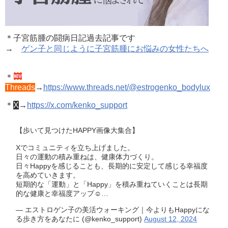
＊子宮筋腫の闘病日記過去記事です
→
ゲン子と同じように子宮筋腫にお悩みの女性たちへ
＊
Threads
→
https://www.threads.net/@estrogenko_bodylux
＊
X
→
https://x.com/kenko_support
【歩いて見つけたHAPPY画像大集合】
Xでコミュニティを立ち上げました。
日々の運動の積み重ねは、健康体力づくり。
日々Happyを感じることも、長期的に安定して感じる幸福度
を高めていきます。
短期的な「運動」と「Happy」を積み重ねていくことは長期
的な健康と幸福度アップ☺️…
— エストロゲン子の美活ウォーキング｜今よりもHappyにな
る歩き方をあなたに (@kenko_support)
August 12, 2024