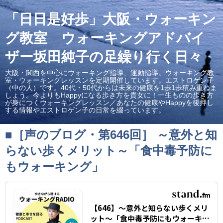
「日日是好歩」大阪・ウォーキン
グ教室 ウォーキングアドバイ
ザー坂田純子の足繰り行く日々
大阪・関西を中心にウォーキング指導、運動指導。ウォーキング教
室・ウォーキングレッスンを定期開催しています。エストロゲン子
（中の人）です。40代・50代からは未来の健康を1歩1歩積み重ねま
しょう。今よりもHappyになる歩き方を貴女に！一生ものの歩き方
が身につくウォーキングレッスン／あなたの健康やHappyを後押し
する情報やエストロゲン子の日常を綴っています。
■［声のブログ・第646回］ ～意外と知
らない歩くメリット～「食中毒予防に
もウォーキング」