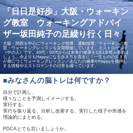
「日日是好歩」大阪・ウォーキン
グ教室 ウォーキングアドバイ
ザー坂田純子の足繰り行く日々
大阪・関西を中心にウォーキング指導、運動指導。ウォーキング教
室・ウォーキングレッスンを定期開催しています。エストロゲン子
（中の人）です。40代・50代からは未来の健康を1歩1歩積み重ねま
しょう。今よりもHappyになる歩き方を貴女に！一生ものの歩き方
が身につくウォーキングレッスン／あなたの健康やHappyを後押し
する情報やエストロゲン子の日常を綴っています。
■みなさんの脳トレは何ですか？
自分で計画し、
様々なことを予測しイメージする。
実行する。
実行を振り返る、分析し改善する、実行した様子や所感を
理論的にまとめる。
PDCAとでも言いましょうか。