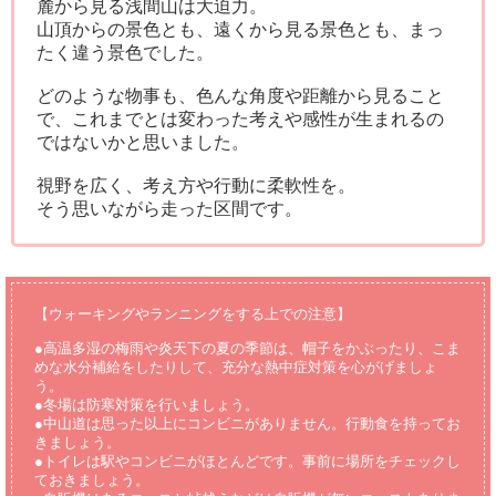
麓から見る浅間山は大迫力。
山頂からの景色とも、遠くから見る景色とも、まっ
たく違う景色でした。
どのような物事も、色んな角度や距離から見ること
で、これまでとは変わった考えや感性が生まれるの
ではないかと思いました。
視野を広く、考え方や行動に柔軟性を。
そう思いながら走った区間です。
【ウォーキングやランニングをする上での注意】
●高温多湿の梅雨や炎天下の夏の季節は、帽子をかぶったり、こま
めな水分補給をしたりして、充分な熱中症対策を心がげましょ
う。
●冬場は防寒対策を行いましょう。
●中山道は思った以上にコンビニがありません。行動食を持ってお
きましょう。
●トイレは駅やコンビニがほとんどです。事前に場所をチェックし
ておきましょう。