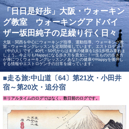
「日日是好歩」大阪・ウォーキン
グ教室 ウォーキングアドバイ
ザー坂田純子の足繰り行く日々
大阪・関西を中心にウォーキング指導、運動指導。ウォーキング教
室・ウォーキングレッスンを定期開催しています。エストロゲン子
（中の人）です。40代・50代からは未来の健康を1歩1歩積み重ねま
しょう。今よりもHappyになる歩き方を貴女に！一生ものの歩き方
が身につくウォーキングレッスン／あなたの健康やHappyを後押し
する情報やエストロゲン子の日常を綴っています。
■走る旅:中山道〔64〕第21次・小田井
宿～第20次・追分宿
※リアルタイムのログではなく、数日前のログです。