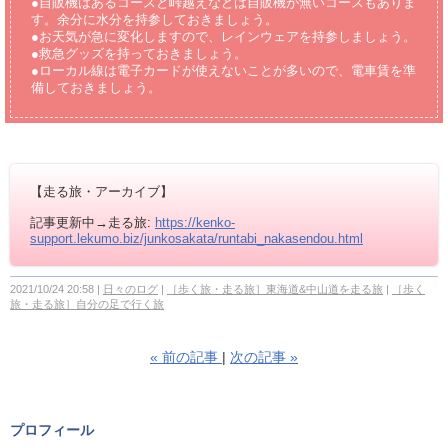
●自販機はあるコースと峠越えなどは自販機が無いコースもありま
す。余分に水分を持参しておきましょう。
●お天気が急に変化しますので、レインウェアを持参しましょう。
●救急グッズを持っておきましょう。
●ローカル線は電子カードが使えないことが多いので、電車賃を準
備しておきましょう。
【走る旅・アーカイブ】
記事更新中→走る旅:
https://kenko-
support.lekumo.biz/junkosakata/runtabi_nakasendou.html
2021/10/24 20:58
日々のログ
［歩く旅・走る旅］東海道&中山道を走る旅
［歩く
旅・走る旅］自分の足で行く旅
«
前の記事
次の記事
»
プロフィール