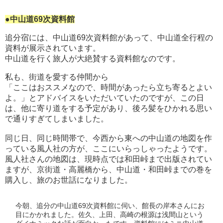
●中山道69次資料館
追分宿には、中山道69次資料館があって、中山道全行程の
資料が展示されています。
中山道を行く旅人が大絶賛する資料館なのです。
私も、街道を愛する仲間から
「ここはおススメなので、時間があったら立ち寄るとよい
よ。」とアドバイスをいただいていたのですが、
この日
は、他に寄り道をする予定があり、後ろ髪をひかれる思い
で通りすぎてしまいました。
同じ日、同じ時間帯で、今西から東への中山道の地図を作
っている風人社の方が、ここにいらっしゃったようです。
風人社さんの地図は、現時点では和田峠まで出版されてい
ますが、京街道・高麗橋から、中山道・和田峠までの巻を
購入し、旅のお世話になりました。
今朝、追分の中山道69次資料館に伺い、館長の岸本さんにお
目にかかれました。佐久、上田、高崎の根源は浅間山という