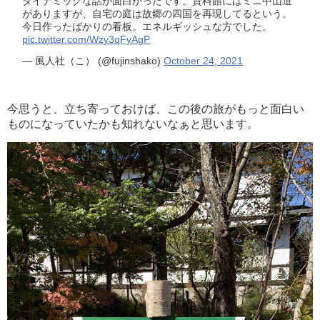
ダイナミックな話が面白かったです。資料館にはミニ中山道
がありますが、自宅の庭は故郷の四国を再現してるという。
今日作ったばかりの看板。エネルギッシュな方でした。
pic.twitter.com/Wzy3qFyAgP
— 風人社（こ） (@fujinshako)
October 24, 2021
今思うと、立ち寄っておけば、この後の旅がもっと面白い
ものになっていたかも知れないなぁと思います。