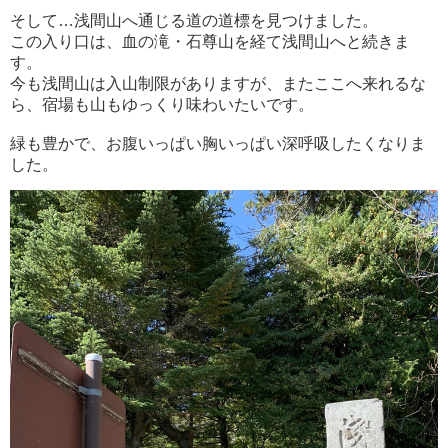
そして…浅間山へ通じる道の道標を見つけました。
この入り口は、血の滝・石尊山を経て浅間山へと続きま
す。
今も浅間山は入山制限がありますが、またここへ来れるな
ら、宿場も山もゆっくり味わいたいです。
緑も豊かで、お腹いっぱい胸いっぱい深呼吸したくなりま
した。