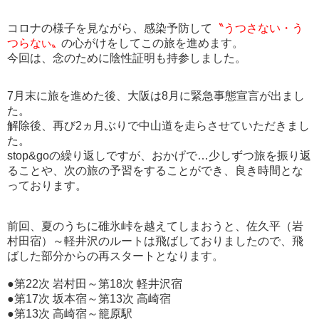
コロナの様子を見ながら、感染予防して
〝うつさない・う
つらな
の心がけをしてこの旅を進めます。
い〟
今回は、念のために陰性証明も持参しました。
7月末に旅を進めた後、大阪は8月に緊急事態宣言が出まし
た。
解除後、再び2ヵ月ぶりで中山道を走らさせていただきまし
た。
stop&goの繰り返しですが、おかげで…少しずつ旅を振り返
ることや、次の旅の予習をすることができ、良き時間とな
っております。
前回、夏のうちに碓氷峠を越えてしまおうと、佐久平（岩
村田宿）～軽井沢のルートは飛ばしておりましたので、飛
ばした部分からの再スタートとなります。
●第22次 岩村田～第18次 軽井沢宿
●第17次 坂本宿～第13次 高崎宿
●第13次 高崎宿～籠原駅