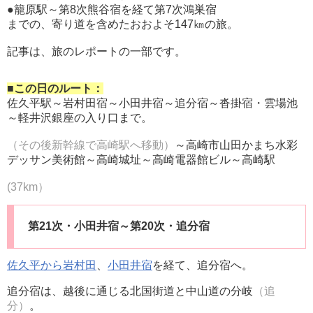
●籠原駅～第8次熊谷宿を経て第7次鴻巣宿
までの、寄り道を含めたおおよそ147㎞の旅。
記事は、旅のレポートの一部です。
■この日のルート：
佐久平駅～岩村田宿～小田井宿～追分宿～沓掛宿・雲場池
～軽井沢銀座の入り口まで。
（その後新幹線で高崎駅へ移動）
～高崎市山田かまち水彩
デッサン美術館～高崎城址～高崎電器館ビル～高崎駅
(37km）
第21次・小田井宿～第20次・追分宿
佐久平から岩村田
、
小田井宿
を経て、追分宿へ。
追分宿は、越後に通じる北国街道と中山道の分岐
（追
分）
。