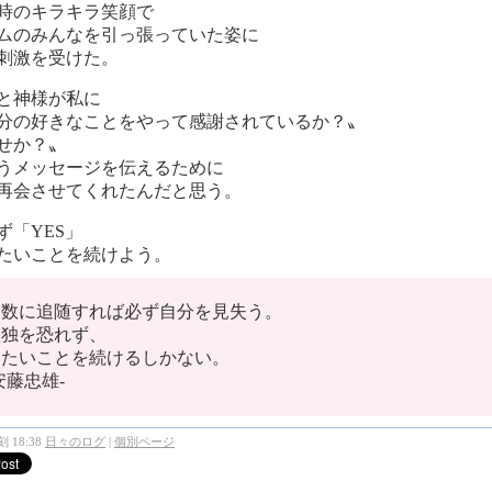
時のキラキラ笑顔で
ムのみんなを引っ張っていた姿に
刺激を受けた。
と神様が私に
分の好きなことをやって感謝されているか？〟
せか？〟
うメッセージを伝えるために
再会させてくれたんだと思う。
ず「YES」
たいことを続けよう。
多数に追随すれば必ず自分を見失う。
孤独を恐れず、
したいことを続けるしかない。
安藤忠雄-
 18:38
日々のログ
|
個別ページ