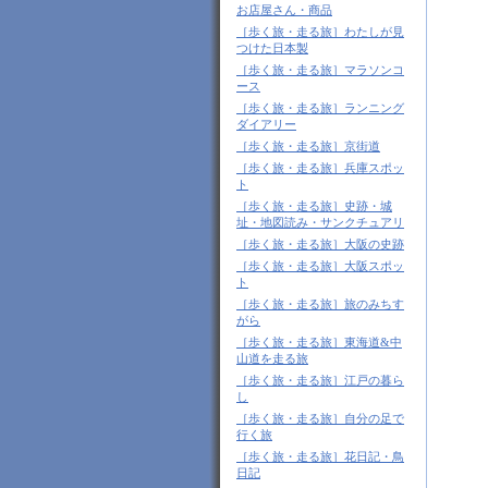
お店屋さん・商品
［歩く旅・走る旅］わたしが見
つけた日本製
［歩く旅・走る旅］マラソンコ
ース
［歩く旅・走る旅］ランニング
ダイアリー
［歩く旅・走る旅］京街道
［歩く旅・走る旅］兵庫スポッ
ト
［歩く旅・走る旅］史跡・城
址・地図読み・サンクチュアリ
［歩く旅・走る旅］大阪の史跡
［歩く旅・走る旅］大阪スポッ
ト
［歩く旅・走る旅］旅のみちす
がら
［歩く旅・走る旅］東海道&中
山道を走る旅
［歩く旅・走る旅］江戸の暮ら
し
［歩く旅・走る旅］自分の足で
行く旅
［歩く旅・走る旅］花日記・鳥
日記