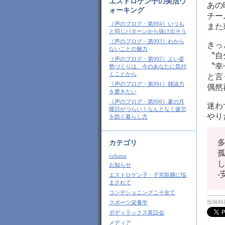
エストロゲン子の美活ウ
あの
ォーキング
チー
［声のブログ・第994］いつも
また
と同じパターンから抜け出そう
［声のブログ・第993］わから
きっ
ないことの魅力
〝自
［声のブログ・第992］よい姿
〝幸
勢づくりは、今のあなたに気付
くことから
と言
［声のブログ・第991］雑談力
偶然
を磨きたい
［声のブログ・第990］夏の月
迷わ
曜日がつらい！なんとなく疲労
やり
を防ぐ暮らし方
カテゴリ
column
お知らせ
-
エストロゲン子・子宮筋腫に悩
まされて
コンデショニングこそ全て
投稿時刻
スポーツ栄養学
ボディラックス茶話会
メディア