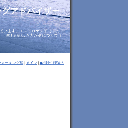
ングアドバイザー
ています。エストロゲン子（中の
に！一生ものの歩き方が身につくウォ
ウォーキング編
|
メイン
|
■相対性理論の