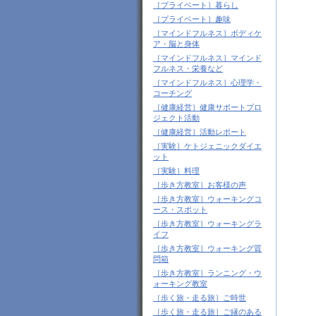
［プライベート］暮らし
［プライベート］趣味
［マインドフルネス］ボディケ
ア・脳と身体
［マインドフルネス］マインド
フルネス・栄養など
［マインドフルネス］心理学・
コーチング
［健康経営］健康サポートプロ
ジェクト活動
［健康経営］活動レポート
［実験］ケトジェニックダイエ
ット
［実験］料理
［歩き方教室］お客様の声
［歩き方教室］ウォーキングコ
ース・スポット
［歩き方教室］ウォーキングラ
イフ
［歩き方教室］ウォーキング質
問箱
［歩き方教室］ランニング・ウ
ォーキング教室
［歩く旅・走る旅］ご時世
［歩く旅・走る旅］ご縁のある