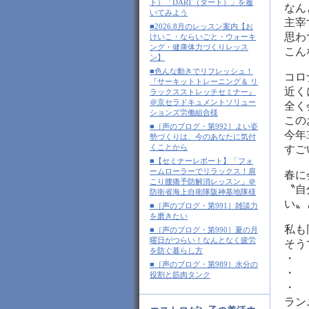
ト）「DART（ダート）」を履
なん
いてみよう
主宰
■2026.8月のレッスン案内【お
思わ
けいこ・ならいごと・ウォーキ
ング・健康体力づくりレッス
こん
ン】
■色んな動きでリフレッシュ！
コロ
『サーキットトレーニング＆ リ
近く
ラックスストレッチセミナー』
＠京セラドキュメントソリュー
全く
ションズ労働組合様
この
■［声のブログ・第992］よい姿
今年
勢づくりは、今のあなたに気付
くことから
すご
■【セミナーレポート】「フォ
ームローラーでリラックス！肩
春に
こり腰痛予防解消レッスン」＠
〝自
防衛省海上自衛隊阪神基地隊様
い〟
■［声のブログ・第991］雑談力
を磨きたい
私も
■［声のブログ・第990］夏の月
曜日がつらい！なんとなく疲労
そう
を防ぐ暮らし方
・
■［声のブログ・第989］水分の
・
役割と筋肉タンク
・
ラン