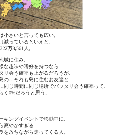
は小さいと言っても広い。
は減っているといえど、
,322万3,561人。
地域に住み、
様な趣味や嗜好を持つなら、
タリ会う確率も上がるだろうが、
島の…それも島に住むお友達と、
に同じ時間に同じ場所でバッタリ会う確率って、
らく0%だろうと思う。
ーキングイベントで移動中に、
ら爽やかすぎる
ラを放ちながら走ってくる人。