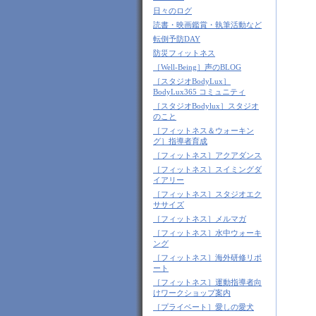
日々のログ
読書・映画鑑賞・執筆活動など
転倒予防DAY
防災フィットネス
［Well-Being］声のBLOG
［スタジオBodyLux］
BodyLux365 コミュニティ
［スタジオBodylux］スタジオ
のこと
［フィットネス＆ウォーキン
グ］指導者育成
［フィットネス］アクアダンス
［フィットネス］スイミングダ
イアリー
［フィットネス］スタジオエク
ササイズ
［フィットネス］メルマガ
［フィットネス］水中ウォーキ
ング
［フィットネス］海外研修リポ
ート
［フィットネス］運動指導者向
けワークショップ案内
［プライベート］愛しの愛犬