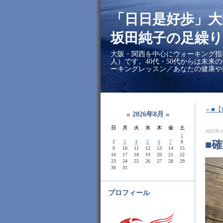
「日日是好歩」
坂田純子の足繰り
大阪・関西を中心にウォーキング指
人）です。40代・50代からは未来
ーキングレッスン／あなたの健康や
« 
«
»
2026年8月
日
月
火
水
木
金
土
2022年1
1
■
2
3
4
5
6
7
8
9
10
11
12
13
14
15
16
17
18
19
20
21
22
23
24
25
26
27
28
29
30
31
プロフィール