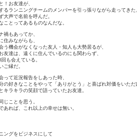
と！お友達が、
するランニングチームのメンバーを引っ張りながら走ってきた
ず大声で名前を呼んだ。
なことってあるものなんだな。
ナ禍もあってか、
に住みながらも、
会う機会がなくなった友人・知人も大勢居るが、
お友達は、遠くに住んでいるのにも関わらず、
3回も会えている。
いご縁だ。
会って近況報告をしあった時、
分の好きなことをやって「ありがとう」と喜ばれ対価をいただ
とキラキラの笑顔で語っていたお友達。
同じことを思う。
であれば、これ以上の幸せは無い。
ニングをビジネスにして