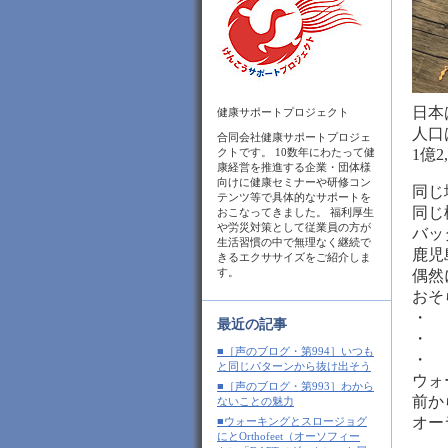
日本
健康サポートプロジェクト
人口
合同会社健康サポートプロジェ
クトです。 10数年にわたって健
1億2
康経営を推進する企業・団体様
向けに健康セミナーや研修コン
同じ
テンツ等で具体的なサポートを
同じ
おこなってきました。 福利厚生
や労災対策として従業員の方が
バッ
生活習慣の中で無理なく継続で
鹿児
きるエクササイズをご紹介しま
す。
偶然
おそ
・
最近の記事
・
■［声のブログ・第994］いつも
・
と同じパターンから抜け出そう
ウォ
■［声のブログ・第993］わから
前か
ないことの魅力
オー
■ウォーキングとスロージョグ
にとOrthofeet（オーソフィー