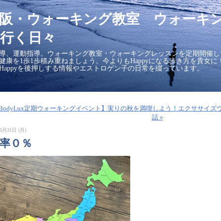
大阪・ウォーキング教室 ウォーキ
行く日々
導、運動指導。ウォーキング教室・ウォーキングレッスンを定期開催し
の健康を1歩1歩積み重ねましょう。今よりもHappyになる歩き方を貴女
Happyを後押しする情報やエストロゲン子の日常を綴っています。
■【BodyLux定期ウォーキングイベント】実りの秋を満喫しよう！エクササイズ
話 »
0月31日 (月)
確率０％