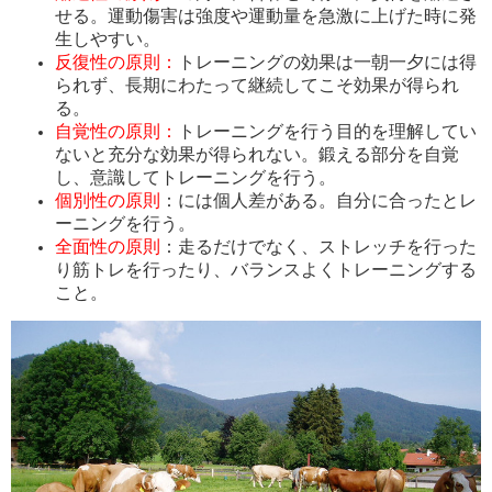
せる。運動傷害は強度や運動量を急激に上げた時に発
生しやすい。
反復性の原則：
トレーニングの効果は一朝一夕には得
られず、長期にわたって継続してこそ効果が得られ
る。
自覚性の原則：
トレーニングを行う目的を理解してい
ないと充分な効果が得られない。鍛える部分を自覚
し、意識してトレーニングを行う。
個別性の原則
：には個人差がある。自分に合ったとレ
ーニングを行う。
全面性の原則
：走るだけでなく、ストレッチを行った
り筋トレを行ったり、バランスよくトレーニングする
こと。