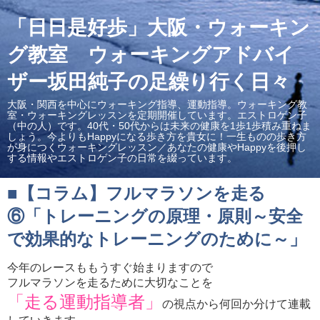
「日日是好歩」大阪・ウォーキン
グ教室 ウォーキングアドバイ
ザー坂田純子の足繰り行く日々
大阪・関西を中心にウォーキング指導、運動指導。ウォーキング教
室・ウォーキングレッスンを定期開催しています。エストロゲン子
（中の人）です。40代・50代からは未来の健康を1歩1歩積み重ねま
しょう。今よりもHappyになる歩き方を貴女に！一生ものの歩き方
が身につくウォーキングレッスン／あなたの健康やHappyを後押し
する情報やエストロゲン子の日常を綴っています。
■【コラム】フルマラソンを走る
⑥「トレーニングの原理・原則～安全
で効果的なトレーニングのために～」
今年のレースももうすぐ始まりますので
フルマラソンを走るために大切なことを
「走る運動指導者」
の視点から何回か分けて連載