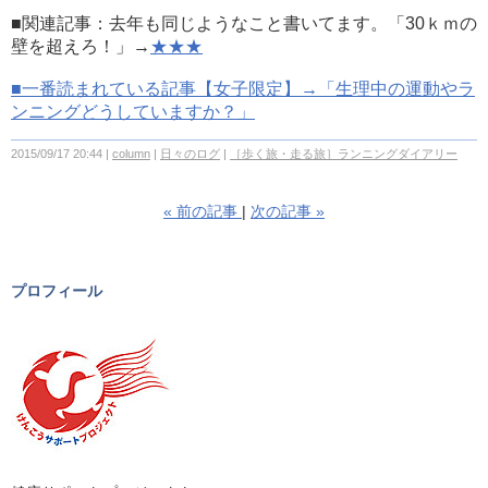
■関連記事：去年も同じようなこと書いてます。「30ｋｍの
壁を超えろ！」→
★★★
■一番読まれている記事【女子限定】→
「生理中の運動やラ
ンニングどうしていますか？」
2015/09/17 20:44
column
日々のログ
［歩く旅・走る旅］ランニングダイアリー
«
前の記事
次の記事
»
プロフィール