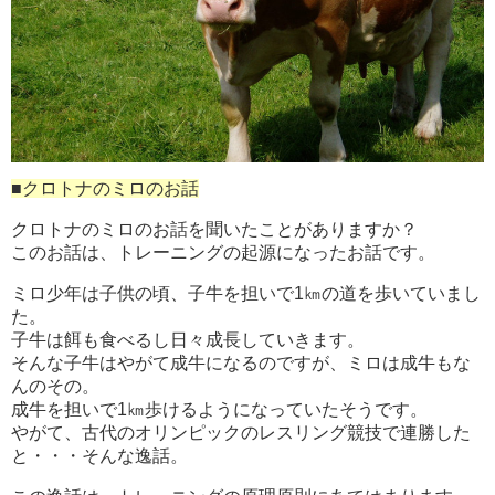
■クロトナのミロのお話
クロトナのミロのお話を聞いたことがありますか？
このお話は、トレーニングの起源になったお話です。
ミロ少年は子供の頃、子牛を担いで1㎞の道を歩いていまし
た。
子牛は餌も食べるし日々成長していきます。
そんな子牛はやがて成牛になるのですが、ミロは成牛もな
んのその。
成牛を担いで1㎞歩けるようになっていたそうです。
やがて、古代のオリンピックのレスリング競技で連勝した
と・・・そんな逸話。