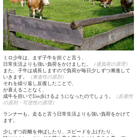
ミロ少年は、まず子牛を担ぐと言う、
日常生活よりも強い負荷をかけました。
（過負荷の原理）
また、子牛は成長しますので負荷が毎日少しずつ漸進して
いきます。
（漸進性の原則）
それを繰り返し反復したことで、
が衰えることなく、
成牛を担いで1㎞歩けるようになったのでしょう。
（反復性
の原則・可逆性の原理）
ランナーも、走ると言う日常生活よりも強い負荷をかけて
ます。
少しずつ距離を伸ばしたり、スピードを上げたり、