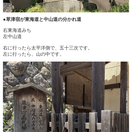
●草津宿が東海道と中山道の分かれ道
右東海道みち
左中山道
右に行ったら太平洋側で、五十三次です。
左に行ったら、山の中です。