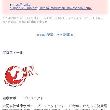
●
https://kenko-
support.lekumo.biz/junkosakata/runtabi_nakasendou.html
2020/06/19 20:30
日々のログ
［歩く旅・走る旅］ランニングダイアリー
［歩く
旅・走る旅］東海道&中山道を走る旅
«
前の記事
次の記事
»
プロフィール
健康サポートプロジェクト
合同会社健康サポートプロジェクトです。 10数年にわたって健康経