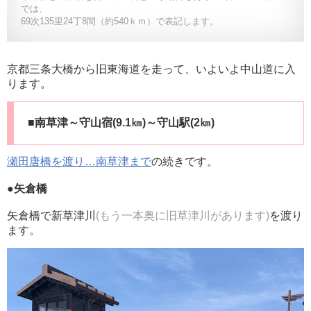
では、
69次135里24丁8間（約540ｋｍ）で表記します。
京都三条大橋から旧東海道を走って、いよいよ中山道に入
ります。
■南草津～守山宿(9.1㎞)～守山駅(2㎞)
瀬田唐橋を渡り…南草津まで
の続きです。
●矢倉橋
矢倉橋で新草津川
(もう一本奥に旧草津川があります)
を渡り
ます。