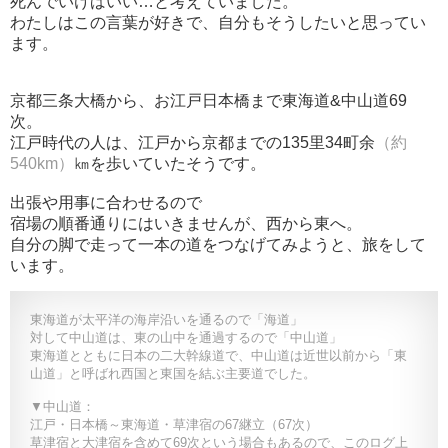
死んでいけばいい…と考えていました。
わたしはこの言葉が好きで、自分もそうしたいと思ってい
ます。
京都三条大橋から、お江戸日本橋まで
東海道&中山道69
次。
江戸時代の人は、江戸から京都までの135里34町余
（約
540km）
㎞を歩いていたそうです。
出張や用事に合わせるので
宿場の順番通りにはいきませんが、西から東へ。
自分の脚で走って一本の道をつなげてみようと、旅をして
います。
東海道が太平洋の海岸沿いを通るので「海道」
対して中山道は、東の山中を通過するので「中山道」
東海道とともに日本の二大幹線道で、中山道は近世以前から「東
山道」と呼ばれ西国と東国を結ぶ主要道でした。
▼中山道：
江戸・日本橋～東海道・草津宿の67継立（67次）
草津宿と大津宿を含めて69次という場合もあるので、このログ上