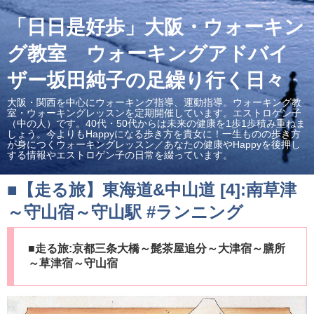
「日日是好歩」大阪・ウォーキン
グ教室 ウォーキングアドバイ
ザー坂田純子の足繰り行く日々
大阪・関西を中心にウォーキング指導、運動指導。ウォーキング教
室・ウォーキングレッスンを定期開催しています。エストロゲン子
（中の人）です。40代・50代からは未来の健康を1歩1歩積み重ねま
しょう。今よりもHappyになる歩き方を貴女に！一生ものの歩き方
が身につくウォーキングレッスン／あなたの健康やHappyを後押し
する情報やエストロゲン子の日常を綴っています。
■【走る旅】東海道&中山道 [4]:南草津
～守山宿～守山駅 #ランニング
■走る旅:京都三条大橋～髭茶屋追分～大津宿～膳所
～草津宿～守山宿