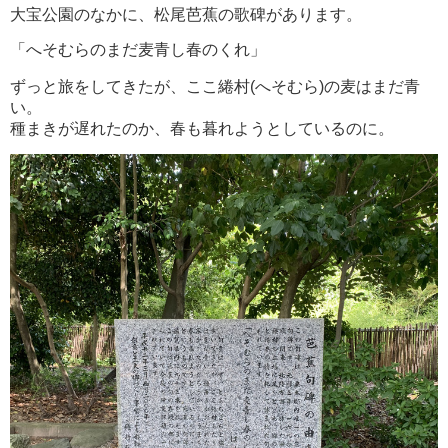
大宝公園のなかに、松尾芭蕉の歌碑があります。
「へそむらのまだ麦青し春のくれ」
ずっと旅をしてきたが、ここ綣村(へそむら)の麦はまだ青
い。
種まきが遅れたのか、春も暮れようとしているのに。