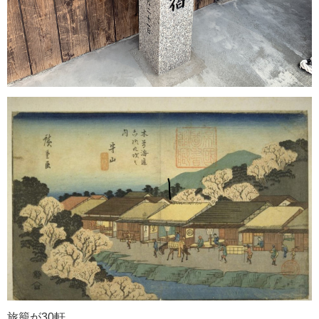
旅籠が30軒、