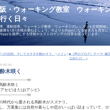
大阪・ウォーキング教室 ウォーキ
行く日々
導、運動指導。ウォーキング教室・ウォーキングレッスンを定期開催し
の健康を1歩1歩積み重ねましょう。今よりもHappyになる歩き方を貴女
Happyを後押しする情報やエストロゲン子の日常を綴っています。
■2:7:1の法則。そしてカラダを動かそう。
|
メイン
|
■［声のブログ］テーマ: 腸
なめたけ」 »
月24日 (水)
馬酔木咲く
┈┈┈┈┈┈┈┈┈┈┈┈୨୧
酔木咲く
セビ)または(アシビ)
┈┈┈┈┈┈┈┈┈┈┈┈୨୧
の時代から愛される馬酔木がスズナリ。
し、万葉集には自然や暮らしや恋がいっぱい詰まっていて、ロ