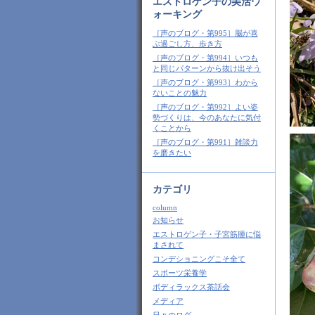
エストロゲン子の美活ウ
ォーキング
［声のブログ・第995］脳が喜
ぶ過ごし方、歩き方
［声のブログ・第994］いつも
と同じパターンから抜け出そう
［声のブログ・第993］わから
ないことの魅力
［声のブログ・第992］よい姿
勢づくりは、今のあなたに気付
くことから
［声のブログ・第991］雑談力
を磨きたい
カテゴリ
column
お知らせ
エストロゲン子・子宮筋腫に悩
まされて
コンデショニングこそ全て
スポーツ栄養学
ボディラックス茶話会
メディア