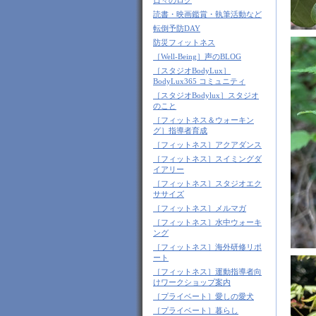
日々のログ
読書・映画鑑賞・執筆活動など
転倒予防DAY
防災フィットネス
［Well-Being］声のBLOG
［スタジオBodyLux］
BodyLux365 コミュニティ
［スタジオBodylux］スタジオ
のこと
［フィットネス＆ウォーキン
グ］指導者育成
［フィットネス］アクアダンス
［フィットネス］スイミングダ
イアリー
［フィットネス］スタジオエク
ササイズ
［フィットネス］メルマガ
［フィットネス］水中ウォーキ
ング
［フィットネス］海外研修リポ
ート
［フィットネス］運動指導者向
けワークショップ案内
［プライベート］愛しの愛犬
［プライベート］暮らし