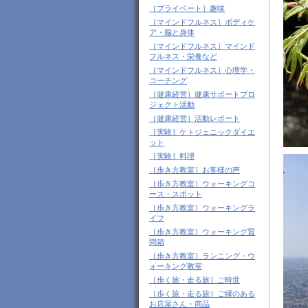
［プライベート］趣味
［マインドフルネス］ボディケ
ア・脳と身体
［マインドフルネス］マインド
フルネス・栄養など
［マインドフルネス］心理学・
コーチング
［健康経営］健康サポートプロ
ジェクト活動
［健康経営］活動レポート
［実験］ケトジェニックダイエ
ット
［実験］料理
［歩き方教室］お客様の声
［歩き方教室］ウォーキングコ
ース・スポット
［歩き方教室］ウォーキングラ
イフ
［歩き方教室］ウォーキング質
問箱
［歩き方教室］ランニング・ウ
ォーキング教室
［歩く旅・走る旅］ご時世
［歩く旅・走る旅］ご縁のある
お店屋さん・商品