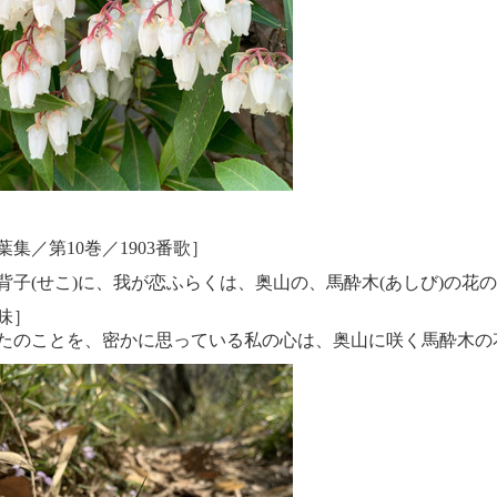
葉集／第10巻／1903番歌］
背子(せこ)に、我が恋ふらくは、奥山の、馬酔木(あしび)の花
味］
たのことを、密かに思っている私の心は、奥山に咲く馬酔木の