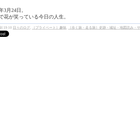
1年3月24日。
で花が笑っている今日の人生。
 19:10
日々のログ
,
［プライベート］趣味
,
［歩く旅・走る旅］史跡・城址・地図読み・