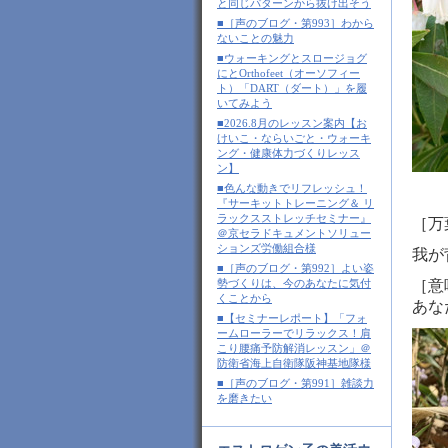
と同じパターンから抜け出そう
■［声のブログ・第993］わから
ないことの魅力
■ウォーキングとスロージョグ
にとOrthofeet（オーソフィー
ト）「DART（ダート）」を履
いてみよう
■2026.8月のレッスン案内【お
けいこ・ならいごと・ウォーキ
ング・健康体力づくりレッス
ン】
■色んな動きでリフレッシュ！
『サーキットトレーニング＆ リ
ラックスストレッチセミナー』
［万
＠京セラドキュメントソリュー
ションズ労働組合様
我が
■［声のブログ・第992］よい姿
勢づくりは、今のあなたに気付
［意
くことから
あな
■【セミナーレポート】「フォ
ームローラーでリラックス！肩
こり腰痛予防解消レッスン」＠
防衛省海上自衛隊阪神基地隊様
■［声のブログ・第991］雑談力
を磨きたい