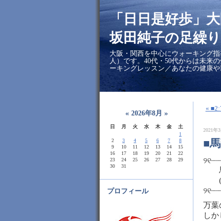
「日日是好歩」
坂田純子の足繰り
大阪・関西を中心にウォーキング指
人）です。40代・50代からは未来
ーキングレッスン／あなたの健康や
« 
«
»
2026年8月
日
月
火
水
木
金
土
2021年3
1
■
2
3
4
5
6
7
8
9
10
11
12
13
14
15
16
17
18
19
20
21
22
୨୧┈
23
24
25
26
27
28
29
30
31
馬
(ア
୨୧┈
プロフィール
万葉
しか