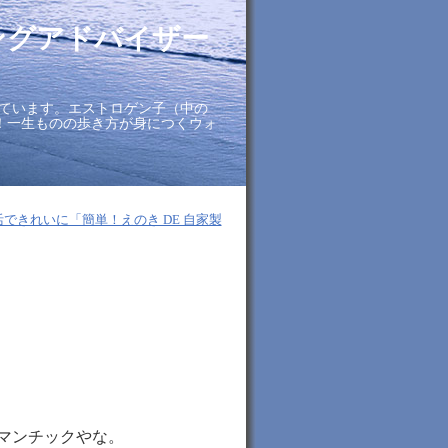
ングアドバイザー
ています。エストロゲン子（中の
に！一生ものの歩き方が身につくウォ
活できれいに「簡単！えのき DE 自家製
マンチックやな。