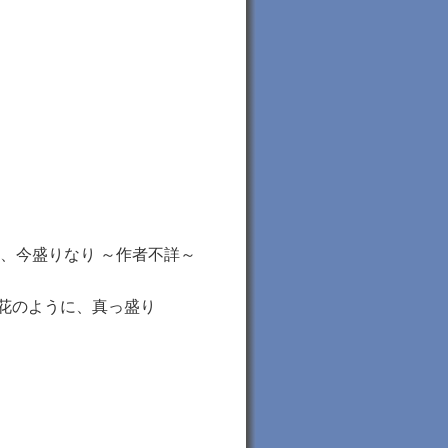
の、今盛りなり ～作者不詳～
花のように、真っ盛り