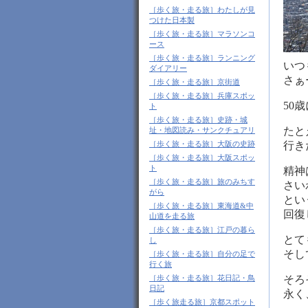
［歩く旅・走る旅］わたしが見
つけた日本製
［歩く旅・走る旅］マラソンコ
ース
［歩く旅・走る旅］ランニング
いつ
ダイアリー
さぁ
［歩く旅・走る旅］京街道
［歩く旅・走る旅］兵庫スポッ
50
ト
［歩く旅・走る旅］史跡・城
たと
址・地図読み・サンクチュアリ
［歩く旅・走る旅］大阪の史跡
行き
［歩く旅・走る旅］大阪スポッ
ト
精神
［歩く旅・走る旅］旅のみちす
さい
がら
とい
［歩く旅・走る旅］東海道&中
回復
山道を走る旅
［歩く旅・走る旅］江戸の暮ら
とて
し
そし
［歩く旅・走る旅］自分の足で
行く旅
［歩く旅・走る旅］花日記・鳥
そろ
日記
永く
［歩く旅走る旅］京都スポット