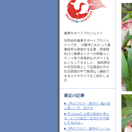
健康サポートプロジェクト
合同会社健康サポートプロジェ
クトです。 10数年にわたって健
康経営を推進する企業・団体様
向けに健康セミナーや研修コン
テンツ等で具体的なサポートを
おこなってきました。 福利厚生
や労災対策として従業員の方が
生活習慣の中で無理なく継続で
きるエクササイズをご紹介しま
す。
最近の記事
■［声のブログ・第995］脳が喜
ぶ過ごし方、歩き方
■【Column】お尻の筋肉を考え
る～ヒトの直立二足歩行を可能
にするのは～
■［声のブログ・第994］いつも