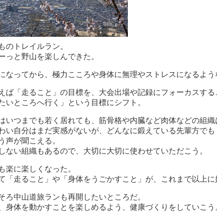
ものトレイルラン。
ーっと野山を楽しんできた。
歳になってから、極力こころや身体に無理やストレスになるよ
えば「走ること」の目標を、大会出場や記録にフォーカスする
たいところへ行く」という目標にシフト。
はいつまでも若く居れても、筋骨格や内臓など肉体などの組織
わい自分はまだ実感がないが、どんなに鍛えている先輩方でも
う声が聞こえる。
しない組織もあるので、大切に大切に使わせていただこう。
も楽に楽しくなった。
て「走ること」や「身体をうごかすこと」
が、これまで以上に
そろ中山道旅ランも再開したいところだ。
、身体を動かすことを楽しめるよう、健康づくりをしていこう